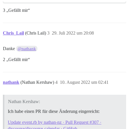
3 „Gefällt mir“
Chris_Lail
(Chris Lail)
3
29. Juli 2022 um 20:08
Danke
@nathank
2 „Gefällt mir“
nathank
(Nathan Kershaw)
4
10. August 2022 um 02:41
Nathan Kershaw:
Ich habe einen PR für diese Änderung eingereicht:
Update event.rb by nathan-nz · Pull Request #307 ·
discourse/discourse-calendar · GitHub