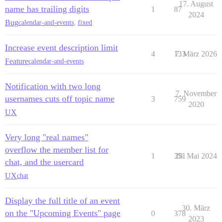
17. August
name has trailing digits
1
87
2024
Bug
calendar-and-events
,
fixed
Increase event description limit
4
133
7. März 2026
Feature
calendar-and-events
Notification with two long
7. November
usernames cuts off topic name
3
759
2020
UX
Very long "real names"
overflow the member list for
1
351
28. Mai 2024
chat, and the usercard
UX
chat
Display the full title of an event
30. März
on the "Upcoming Events" page
0
378
2023