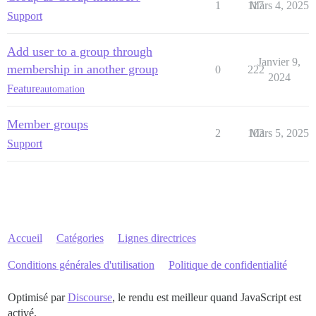
1
117
Mars 4, 2025
Support
Add user to a group through
Janvier 9,
membership in another group
0
222
2024
Feature
automation
Member groups
2
103
Mars 5, 2025
Support
Accueil
Catégories
Lignes directrices
Conditions générales d'utilisation
Politique de confidentialité
Optimisé par
Discourse
, le rendu est meilleur quand JavaScript est
activé.