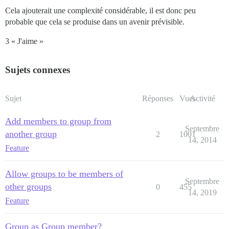
Cela ajouterait une complexité considérable, il est donc peu
probable que cela se produise dans un avenir prévisible.
3 « J'aime »
Sujets connexes
Sujet
Réponses
Vues
Activité
Add members to group from
Septembre
another group
2
1001
14, 2014
Feature
Allow groups to be members of
Septembre
other groups
0
455
14, 2019
Feature
Group as Group member?