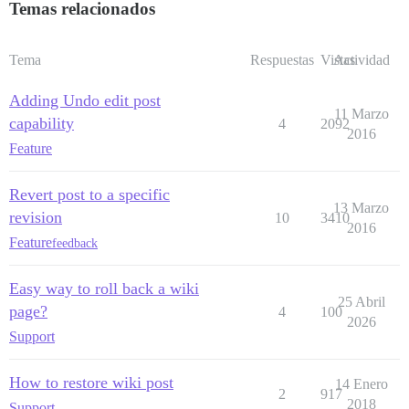
Temas relacionados
Tema
Respuestas
Vistas
Actividad
Adding Undo edit post
11 Marzo
capability
4
2092
2016
Feature
Revert post to a specific
13 Marzo
revision
10
3410
2016
Feature
feedback
Easy way to roll back a wiki
25 Abril
page?
4
100
2026
Support
How to restore wiki post
14 Enero
2
917
2018
Support