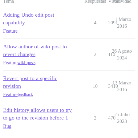
Tema
Respuestas
Vistas
Actividad
Adding Undo edit post
11 Marzo
capability
4
2091
2016
Feature
Allow author of wiki post to
26 Agosto
revert changes
2
110
2024
Feature
wiki-posts
Revert post to a specific
13 Marzo
revision
10
3410
2016
Feature
feedback
Edit history allows users to try
25 Julio
to go to the revision before 1
2
470
2023
Bug