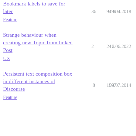
Bookmark labels to save for
later
36
9499
13.04.2018
Feature
Strange behaviour when
creating new Topic from linked
21
2471
16.06.2022
Post
UX
Persistent text composition box
in different instances of
8
1597
03.07.2014
Discourse
Feature