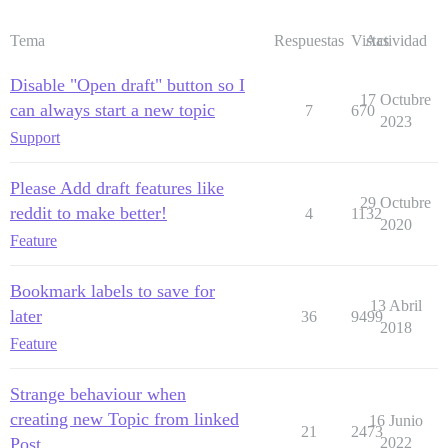
Tema
Respuestas
Vistas
Actividad
Disable "Open draft" button so I
17 Octubre
can always start a new topic
7
670
2023
Support
Please Add draft features like
29 Octubre
reddit to make better!
4
1132
2020
Feature
Bookmark labels to save for
13 Abril
later
36
9499
2018
Feature
Strange behaviour when
creating new Topic from linked
16 Junio
21
2473
Post
2022