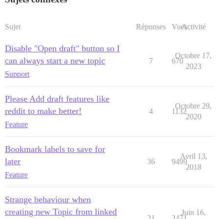
Sujet
Réponses
Vues
Activité
Disable "Open draft" button so I
Octobre 17,
can always start a new topic
7
670
2023
Support
Please Add draft features like
Octobre 29,
reddit to make better!
4
1132
2020
Feature
Bookmark labels to save for
Avril 13,
later
36
9499
2018
Feature
Strange behaviour when
creating new Topic from linked
Juin 16,
21
2471