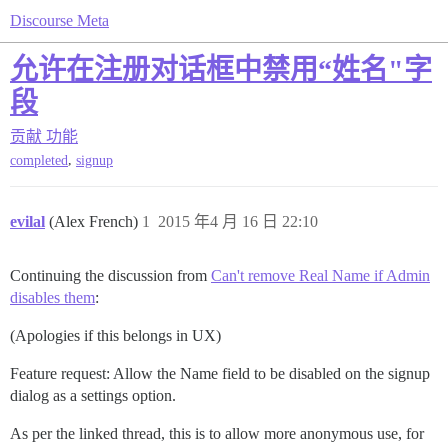
Discourse Meta
允许在注册对话框中禁用“姓名"字
段
贡献
功能
,
completed
signup
evilal
(Alex French)
1
2015 年4 月 16 日 22:10
Continuing the discussion from
Can't remove Real Name if Admin
disables them
:
(Apologies if this belongs in UX)
Feature request: Allow the Name field to be disabled on the signup
dialog as a settings option.
As per the linked thread, this is to allow more anonymous use, for