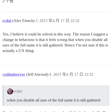
2 个赞
evilal
(Alex French)
3
2015 年4 月 17 日 22:32
Yes, I believe it could be solved in this way. The reason I suggest a
change in behaviour is that it feels wrong that when you disable all
uses of the full name it is still gathered. Hence I’m not sure if this is
actually a UX thing.
codinghorror
(Jeff Atwood)
4
2015 年4 月 17 日 22:32
evilal:
when you disable all uses of the full name it is still gathered