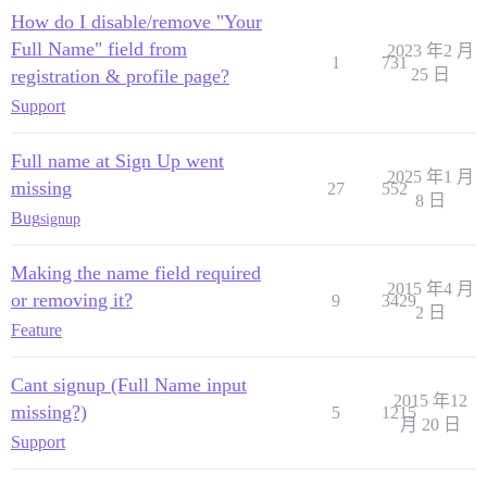
How do I disable/remove "Your
Full Name" field from
2023 年2 月
1
731
registration & profile page?
25 日
Support
Full name at Sign Up went
2025 年1 月
missing
27
552
8 日
Bug
signup
Making the name field required
2015 年4 月
or removing it?
9
3429
2 日
Feature
Cant signup (Full Name input
2015 年12
missing?)
5
1215
月 20 日
Support