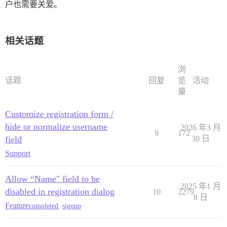
户也需要关爱。
相关话题
浏
话题
回复
览
活动
量
Customize registration form /
hide or normalize username
2026 年3 月
9
172
field
30 日
Support
Allow “Name" field to be
2025 年1 月
disabled in registration dialog
10
2279
8 日
Feature
completed
,
signup