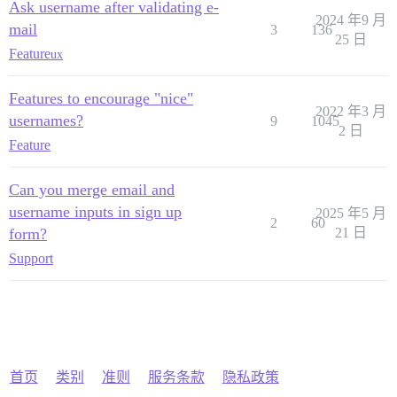
Ask username after validating e-
2024 年9 月
mail
3
136
25 日
Feature
ux
Features to encourage "nice"
2022 年3 月
usernames?
9
1045
2 日
Feature
Can you merge email and
username inputs in sign up
2025 年5 月
2
60
form?
21 日
Support
首页
类别
准则
服务条款
隐私政策