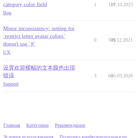
category color field
1
119
17.10.2025
Bug
Minor inconsistency: setting for
`restrict letter avatar colors`
0
509
11.12.2021
doesn't use `#`
UX
设置欢迎横幅的文本颜色出现
错误
3
66
26.03.2026
Support
Главная
Категории
Рекомендации
Условия использования
Политика конфиденциальности