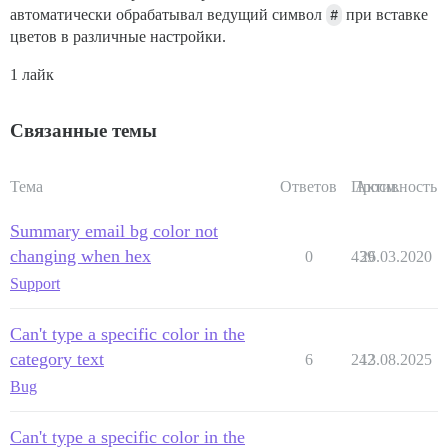
автоматически обрабатывал ведущий символ
#
при вставке
цветов в различные настройки.
1 лайк
Связанные темы
Тема
Ответов
Просм.
Активность
Summary email bg color not
changing when hex
0
439
26.03.2020
Support
Can't type a specific color in the
category text
6
242
13.08.2025
Bug
Can't type a specific color in the