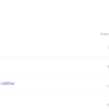
Antw
e sidebar
1