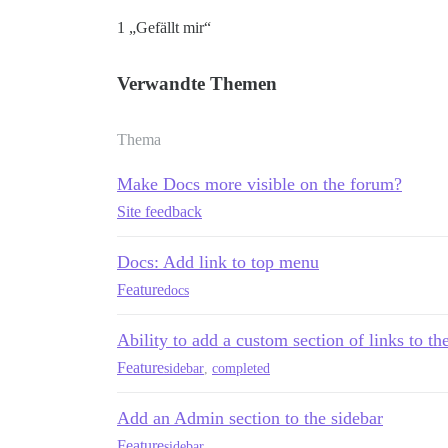
1 „Gefällt mir“
Verwandte Themen
Thema
Make Docs more visible on the forum?
Site feedback
Docs: Add link to top menu
Feature
docs
Ability to add a custom section of links to th
Feature
sidebar
,
completed
Add an Admin section to the sidebar
Feature
sidebar