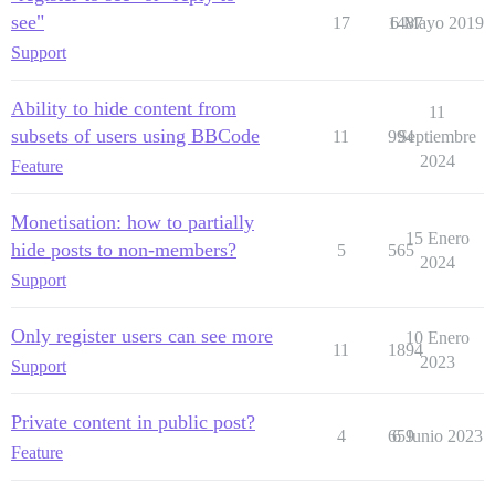
see"
17
1487
6 Mayo 2019
Support
Ability to hide content from
11
subsets of users using BBCode
11
994
Septiembre
2024
Feature
Monetisation: how to partially
15 Enero
hide posts to non-members?
5
565
2024
Support
Only register users can see more
10 Enero
11
1894
2023
Support
Private content in public post?
4
659
6 Junio 2023
Feature