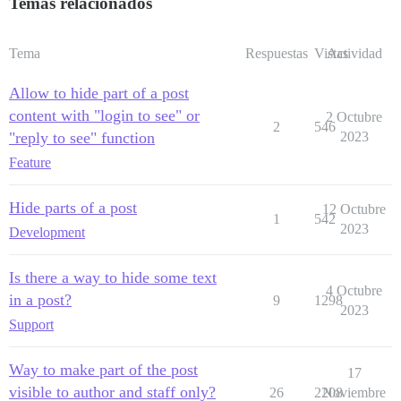
Temas relacionados
Tema
Respuestas
Vistas
Actividad
Allow to hide part of a post
content with "login to see" or
2 Octubre
2
546
"reply to see" function
2023
Feature
Hide parts of a post
12 Octubre
1
542
2023
Development
Is there a way to hide some text
4 Octubre
in a post?
9
1298
2023
Support
Way to make part of the post
17
visible to author and staff only?
26
2208
Noviembre