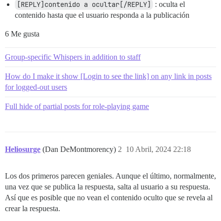
[REPLY]contenido a ocultar[/REPLY]
: oculta el
contenido hasta que el usuario responda a la publicación
6 Me gusta
Group-specific Whispers in addition to staff
How do I make it show [Login to see the link] on any link in posts
for logged-out users
Full hide of partial posts for role-playing game
Heliosurge
(Dan DeMontmorency)
2
10 Abril, 2024 22:18
Los dos primeros parecen geniales. Aunque el último, normalmente,
una vez que se publica la respuesta, salta al usuario a su respuesta.
Así que es posible que no vean el contenido oculto que se revela al
crear la respuesta.