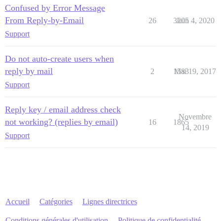
Confused by Error Message
From Reply-by-Email
26
3205
Juin 4, 2020
Support
Do not auto-create users when
reply by mail
2
1583
Mai 19, 2017
Support
Reply key / email address check
Novembre
not working? (replies by email)
16
1865
14, 2019
Support
Accueil
Catégories
Lignes directrices
Conditions générales d'utilisation
Politique de confidentialité