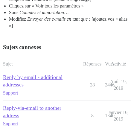
Cliquez sur « Voir tous les paramètres »
Sous
Comptes et importation
…
Modifiez
Envoyer des e-mails en tant que :
[ajoutez vos « alias
»]
Sujets connexes
Sujet
Réponses
Vues
Activité
Reply by email - additional
Août 19,
addresses
28
2446
2019
Support
Reply-via-email to another
Janvier 16,
address
8
1340
2019
Support