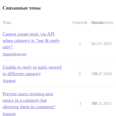
Связанные темы
Тема
Ответов
Просм.
Активность
Cannot create topic via API
when category is “see & reply
1
94
15.07.2025
only”
Support
rest-api
Unable to reply to topic moved
to different category
6
115
18.07.2024
Support
Prevent users creating new
topics in a category but
3
790
07.11.2021
allowing them to comment?
Support