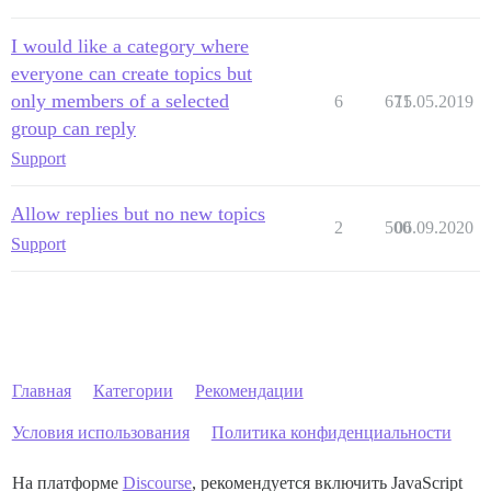
I would like a category where
everyone can create topics but
only members of a selected
6
671
15.05.2019
group can reply
Support
Allow replies but no new topics
2
500
06.09.2020
Support
Главная
Категории
Рекомендации
Условия использования
Политика конфиденциальности
На платформе
Discourse
, рекомендуется включить JavaScript