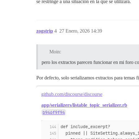
se restringe a una situación en la que se utilizará.
zogstrip
4
27 Enero, 2026 14:39
Moin:
pero los extractos parecen funcionar en mi foro con
Por defecto, solo serializamos extractos para temas 
github.com/discourse/discourse
app/serializers/listable_topic_serializer.rb
b946f9f94
def include_excerpt?
  pinned || SiteSetting.always_