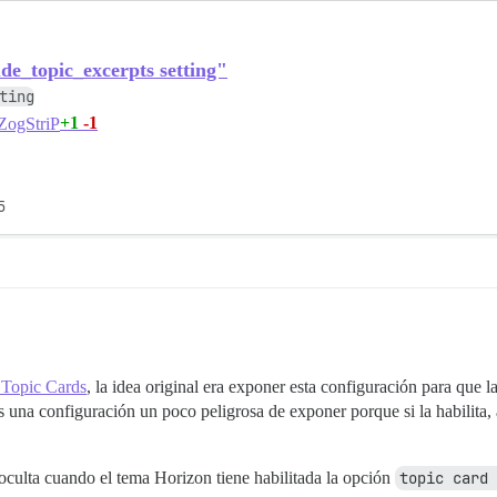
e_topic_excerpts setting"
ting
+1
-1
ZogStriP
5
 Topic Cards
, la idea original era exponer esta configuración para que l
una configuración un poco peligrosa de exponer porque si la habilita, a
o oculta cuando el tema Horizon tiene habilitada la opción
topic card 