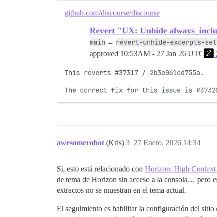
github.com/discourse/discourse
Revert "UX: Unhide always_includ
main
revert-unhide-excerpts-set
←
approved
10:53AM - 27 Jan 26 UTC
This reverts #37317 / 2b3e061dd755a.

The correct fix for this issue is #3732
awesomerobot
(Kris)
3
27 Enero, 2026 14:34
Sí, esto está relacionado con
Horizon: High Context
de tema de Horizon sin acceso a la consola… pero es 
extractos no se muestran en el tema actual.
El seguimiento es habilitar la configuración del siti