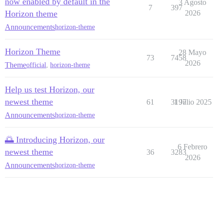
now enabled by default in the
3 Agosto
7
397
Horizon theme
2026
Announcements
horizon-theme
Horizon Theme
28 Mayo
73
7458
2026
Theme
official
,
horizon-theme
Help us test Horizon, our
newest theme
61
3197
1 Julio 2025
Announcements
horizon-theme
🌅 Introducing Horizon, our
6 Febrero
newest theme
36
3283
2026
Announcements
horizon-theme