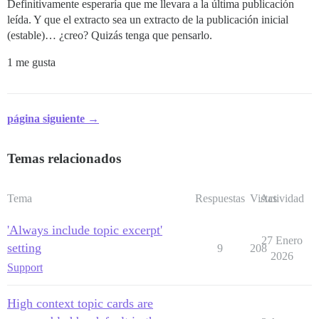
Definitivamente esperaría que me llevara a la última publicación
leída. Y que el extracto sea un extracto de la publicación inicial
(estable)… ¿creo? Quizás tenga que pensarlo.
1 me gusta
página siguiente →
Temas relacionados
Tema
Respuestas
Vistas
Actividad
'Always include topic excerpt'
27 Enero
setting
9
208
2026
Support
High context topic cards are