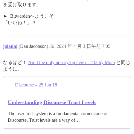
を受け取ります。
Bitwardenへようこそ
「いいね！」 3
jidanni
(Dan Jacobson)
36
2024 年 4 月 3 日午前 7:05
なるほど！
Am I the only non-sysop here? - #33 by Moin
と同じ
ように、
Discourse – 25 Jun 18
Understanding Discourse Trust Levels
The user trust system is a fundamental cornerstone of
Discourse. Trust levels are a way of…