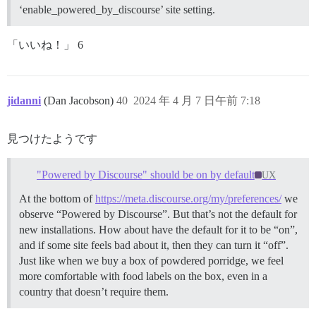
‘enable_powered_by_discourse’ site setting.
「いいね！」 6
jidanni
(Dan Jacobson)
40
2024 年 4 月 7 日午前 7:18
見つけたようです
"Powered by Discourse" should be on by default
UX
At the bottom of
https://meta.discourse.org/my/preferences/
we
observe “Powered by Discourse”. But that’s not the default for
new installations. How about have the default for it to be “on”,
and if some site feels bad about it, then they can turn it “off”.
Just like when we buy a box of powdered porridge, we feel
more comfortable with food labels on the box, even in a
country that doesn’t require them.