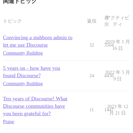
関連トピック
表
アクティビ
トピック
返信
示
ティ
Convincing a stubborn admin to
2019 年 1 月
let me use Discourse
32
3504
16 日
Community Building
5 years on - how have you
2022 年 5 月
found Discourse?
24
4456
9 日
Community Building
Ten years of Discourse! What
Discourse communities have
2023 年 12
11
1447
you been grateful for?
月 21 日
Praise