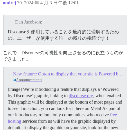
ondrej
39
2024 年 4 月 3 日午後 12:01
Dan Jacobson:
Discourseを使用していることを最終的に理解するため
の、ユーザーが使用する唯一の残りの接続です！
これで、Discourseの可視性を向上させるのに役立つものが
できました。
New feature: Opt-in to display that your site is Powered by Discourse
Announcements
[image] We’re introducing a feature that displays a ‘Powered
by Discourse’ graphic, linking to
discourse.org
, when enabled.
This graphic will be displayed at the bottom of most pages and
to see it in action, you can look for it here on Meta! As part of
our introductory rollout, only communities who receive
free
hosting
services from us will have the graphic displayed by
default. To display the graphic on your site, look for the new