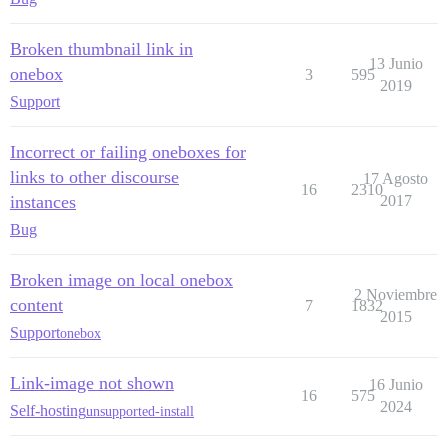
Broken thumbnail link in
13 Junio
onebox
3
595
2019
Support
Incorrect or failing oneboxes for
links to other discourse
17 Agosto
16
2310
instances
2017
Bug
Broken image on local onebox
2 Noviembre
content
7
1832
2015
Support
onebox
Link-image not shown
16 Junio
16
575
2024
Self-hosting
unsupported-install