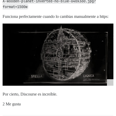
A-wooden-planet-inverted-no-blue-640x360.jpg?
format=1500w
Funciona perfectamente cuando lo cambias manualmente a https:
Por cierto, Discourse es increíble.
2 Me gusta