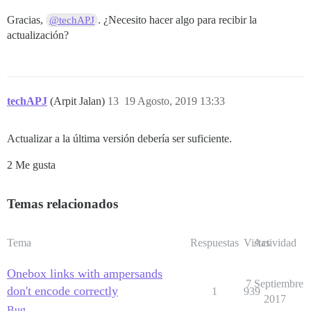
Gracias,
. ¿Necesito hacer algo para recibir la
@techAPJ
actualización?
techAPJ
(Arpit Jalan)
13
19 Agosto, 2019 13:33
Actualizar a la última versión debería ser suficiente.
2 Me gusta
Temas relacionados
Tema
Respuestas
Vistas
Actividad
Onebox links with ampersands
7 Septiembre
don't encode correctly
1
939
2017
Bug