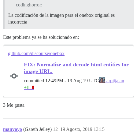
codinghorror:
La codificación de la imagen para el onebox original es
incorrecta
Este problema ya se ha solucionado en:
github.com/discourse/onebox
FIX: Normalize and decode html entities for
image URL.
committed
12:49PM - 19 Aug 19 UTC
arpitjalan
+1
-0
3 Me gusta
manyoyo
(Gareth Jelley)
12
19 Agosto, 2019 13:15