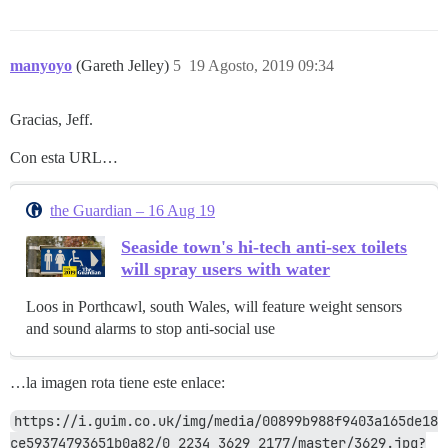
manyoyo
(Gareth Jelley)
5
19 Agosto, 2019 09:34
Gracias, Jeff.
Con esta URL…
the Guardian – 16 Aug 19
Seaside town's hi-tech anti-sex toilets
will spray users with water
Loos in Porthcawl, south Wales, will feature weight sensors
and sound alarms to stop anti-social use
…la imagen rota tiene este enlace:
https://i.guim.co.uk/img/media/00899b988f9403a165de18
ce59374793651b0a82/0_2234_3629_2177/master/3629.jpg?