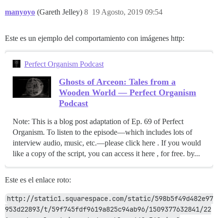
manyoyo
(Gareth Jelley)
8
19 Agosto, 2019 09:54
Este es un ejemplo del comportamiento con imágenes http:
Perfect Organism Podcast
Ghosts of Arceon: Tales from a
Wooden World — Perfect Organism
Podcast
Note: This is a blog post adaptation of Ep. 69 of Perfect
Organism. To listen to the episode—which includes lots of
interview audio, music, etc.—please click here . If you would
like a copy of the script, you can access it here , for free. by...
Este es el enlace roto:
http://static1.squarespace.com/static/598b5f49d482e97
953d22893/t/59f745fdf9619a825c94ab96/1509377632841/22