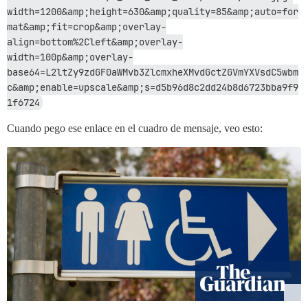
width=1200&amp;height=630&amp;quality=85&amp;auto=for
mat&amp;fit=crop&amp;overlay-
align=bottom%2Cleft&amp;overlay-
width=100p&amp;overlay-
base64=L2ltZy9zdGF0aWMvb3ZlcmxheXMvdGctZGVmYXVsdC5wbm
c&amp;enable=upscale&amp;s=d5b96d8c2dd24b8d6723bba9f9
1f6724
Cuando pego ese enlace en el cuadro de mensaje, veo esto: