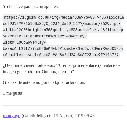
Y el enlace para
esa
imagen es:
https://i.guim.co.uk/img/media/00899b988f9403a165de18
ce59374793651b0a82/0_2234_3629_2177/master/3629.jpg?
width=1200&height=630&quality=85&auto=format&fit=crop
&overlay-align=bottom%2Cleft&overlay-
width=100p&overlay-
base64=L2ltZy9zdGF0aWMvb3ZlcmxheXMvdGctZGVmYXVsdC5wbm
c&enable=upscale&s=d5b96d8c2dd24b8d6723bba9f91f6724
¿De dónde vienen todos esos ‘&’ en el primer enlace (el enlace de
imagen generado por Onebox, creo…)?
Gracias de antemano por cualquier aclaración.
1 me gusta
manyoyo
(Gareth Jelley)
6
19 Agosto, 2019 09:43