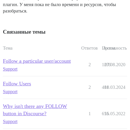
плагин. У меня пока не было времени и ресурсов, чтобы
разобраться.
Связанные темы
Тема
Ответов
Просм.
Активность
Follow a particular user/account
2
1239
07.08.2020
Support
Follow Users
2
481
10.03.2024
Support
Why isn't there any FOLLOW
button in Discourse?
1
655
16.05.2022
Support