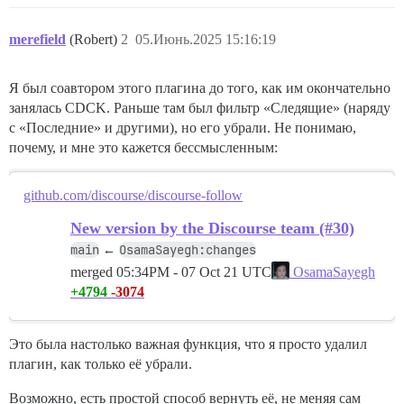
merefield
(Robert)
2
05.Июнь.2025 15:16:19
Я был соавтором этого плагина до того, как им окончательно
занялась CDCK. Раньше там был фильтр «Следящие» (наряду
с «Последние» и другими), но его убрали. Не понимаю,
почему, и мне это кажется бессмысленным:
github.com/discourse/discourse-follow
New version by the Discourse team (#30)
main
OsamaSayegh:changes
←
merged
05:34PM - 07 Oct 21 UTC
OsamaSayegh
+4794
-3074
Это была настолько важная функция, что я просто удалил
плагин, как только её убрали.
Возможно, есть простой способ вернуть её, не меняя сам