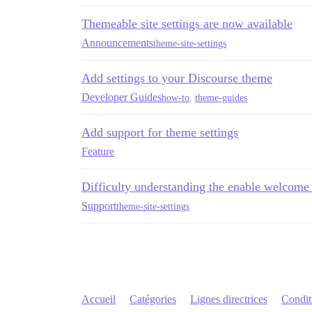
Themeable site settings are now available
Announcements
theme-site-settings
Add settings to your Discourse theme
Developer Guides
how-to
,
theme-guides
Add support for theme settings
Feature
Difficulty understanding the enable welcome 
Support
theme-site-settings
Accueil
Catégories
Lignes directrices
Conditi