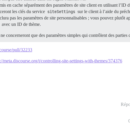
 mis en cache séparément des paramètres de site client en utilisant l’ID
ceront les clés du service
siteSettings
sur le client à l’aide du préc
clura pas les paramètres de site personnalisables ; vous pouvez plutôt a
avec un ID de thème.
ne concerneront que des paramètres simples qui contrôlent des parties de 
scourse/pull/32233
://meta.discourse.org/t/controlling-site-settings-with-themes/374376
Répo