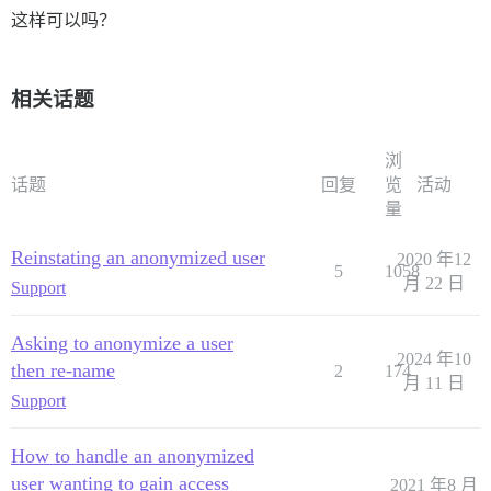
这样可以吗？
相关话题
浏
话题
回复
览
活动
量
Reinstating an anonymized user
2020 年12
5
1058
月 22 日
Support
Asking to anonymize a user
2024 年10
then re-name
2
174
月 11 日
Support
How to handle an anonymized
user wanting to gain access
2021 年8 月