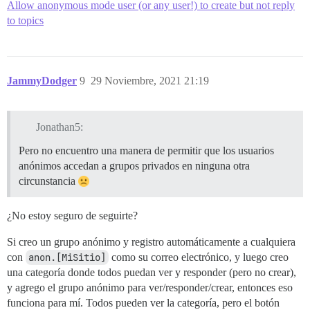
Allow anonymous mode user (or any user!) to create but not reply
to topics
JammyDodger
9
29 Noviembre, 2021 21:19
Jonathan5:
Pero no encuentro una manera de permitir que los usuarios
anónimos accedan a grupos privados en ninguna otra
circunstancia
¿No estoy seguro de seguirte?
Si creo un grupo anónimo y registro automáticamente a cualquiera
con
anon.[MiSitio]
como su correo electrónico, y luego creo
una categoría donde todos puedan ver y responder (pero no crear),
y agrego el grupo anónimo para ver/responder/crear, entonces eso
funciona para mí. Todos pueden ver la categoría, pero el botón