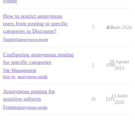
Feature
How to restrict anonymous
users from posting in specific
7
462
1 Junio 2024
categories in Discourse?
Support
anonymous-mode
Configuring anonymous posting
for specific categories
28 Agosto
2
1086
2023
Site Management
how-to
,
anonymous-mode
Anonymous posting for
13 Junio
sensitive subjects
16
2111
2020
Feature
anonymous-mode