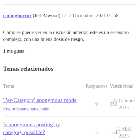
codinghorror
(Jeff Atwood)
12
2 Diciembre, 2021 01:58
Como se puede ver en la discusión anterior, este es un escenario
complejo, con una buena dosis de riesgo.
1 me gusta
Temas relacionados
Tema
Respuestas
Vistas
Actividad
'Per-Category' anonymous mode
22 Octubre
9
950
2023
Feature
anonymous-mode
Is anonymous posting by
11 Abril
category possible?
5
1343
2023