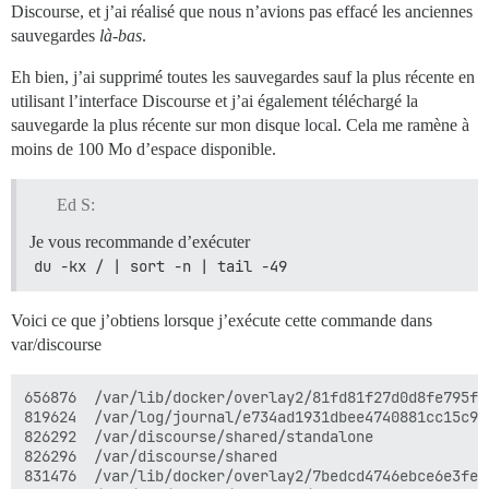
Discourse, et j’ai réalisé que nous n’avions pas effacé les anciennes
sauvegardes
là-bas
.
Eh bien, j’ai supprimé toutes les sauvegardes sauf la plus récente en
utilisant l’interface Discourse et j’ai également téléchargé la
sauvegarde la plus récente sur mon disque local. Cela me ramène à
moins de 100 Mo d’espace disponible.
Ed S:
Je vous recommande d’exécuter
du -kx / | sort -n | tail -49
Voici ce que j’obtiens lorsque j’exécute cette commande dans
var/discourse
656876  /var/lib/docker/overlay2/81fd81f27d0d8fe795f5
819624  /var/log/journal/e734ad1931dbee4740881cc15c9e7
826292  /var/discourse/shared/standalone

826296  /var/discourse/shared

831476  /var/lib/docker/overlay2/7bedcd4746ebce6e3fe7