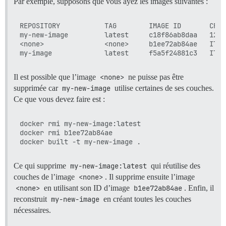
Par exemple, supposons que vous ayez les images suivantes :
REPOSITORY           TAG        IMAGE ID       CREA
my-new-image         latest     c18f86ab8daa   12 s
<none>               <none>     b1ee72ab84ae   Il y
Il est possible que l’image
<none>
ne puisse pas être
supprimée car
my-new-image
utilise certaines de ses couches.
Ce que vous devez faire est :
docker rmi my-new-image:latest

docker rmi b1ee72ab84ae

Ce qui supprime
my-new-image:latest
qui réutilise des
couches de l’image
<none>
. Il supprime ensuite l’image
<none>
en utilisant son ID d’image
b1ee72ab84ae
. Enfin, il
reconstruit
my-new-image
en créant toutes les couches
nécessaires.