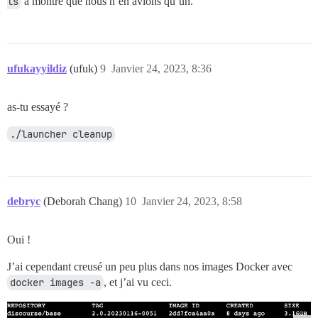
ls
a montré que nous n’en avions qu’un.
ufukayyildiz
(ufuk)
9
Janvier 24, 2023, 8:36
as-tu essayé ?
./launcher cleanup
debryc
(Deborah Chang)
10
Janvier 24, 2023, 8:58
Oui !
J’ai cependant creusé un peu plus dans nos images Docker avec
docker images -a
, et j’ai vu ceci.