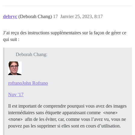
2040472 /var/lib/docker/overlay2/2749f8a24b3e28af399b
2171304 /var/log/journal/d893af269dfb5f73239a5b6761d49
2388612 /var/lib/docker/overlay2/2749f8a24b3e28af399b
debryc
(Deborah Chang)
17
Janvier 25, 2023, 8:17
2388628 /var/lib/docker/overlay2/2749f8a24b3e28af399b
2461904 /var/lib/docker/overlay2/7bedcd4746ebce6e3fe7
2461924 /var/lib/docker/overlay2/7bedcd4746ebce6e3fe7
J’ai reçu des instructions supplémentaires sur la façon de gérer ce
3064672 /var/log/journal

qui suit :
3276268 /var/log

10107180        /var/lib/docker/overlay2

10131984        /var/lib/docker

Deborah Chang:
10396840        /var/lib

14869684        /var

rofrano
John Rofrano
Nov '17
Il est important de comprendre pourquoi vous avez des images
intermédiaires sans étiquette apparaissant comme
<none> 
<none>
afin de les éviter, car, comme vous l’avez vu, vous ne
pouvez pas les supprimer si elles sont en cours d’utilisation.