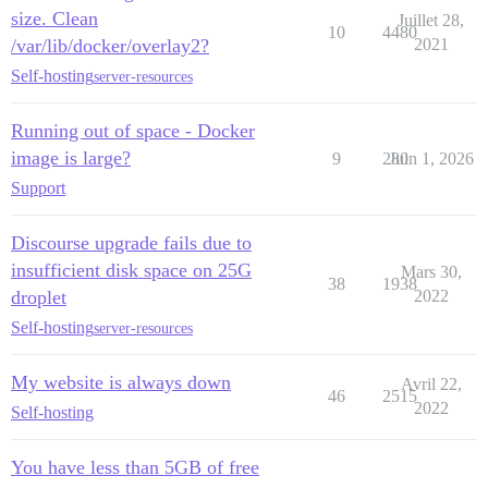
size. Clean
Juillet 28,
10
4480
/var/lib/docker/overlay2?
2021
Self-hosting
server-resources
Running out of space - Docker
image is large?
9
280
Juin 1, 2026
Support
Discourse upgrade fails due to
insufficient disk space on 25G
Mars 30,
38
1938
droplet
2022
Self-hosting
server-resources
My website is always down
Avril 22,
46
2515
2022
Self-hosting
You have less than 5GB of free