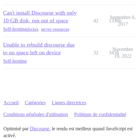
Can't install Discourse with only
Septembre 6,
10 GB disk, run out of space
42
13366
2017
Self-hosting
docker
,
server-resources
Unable to rebuild discourse due
Novembre
to no space left on device
32
3458
19, 2022
Self-hosting
Accueil
Catégories
Lignes directrices
Conditions générales d'utilisation
Politique de confidentialité
Optimisé par
Discourse
, le rendu est meilleur quand JavaScript est
activé.