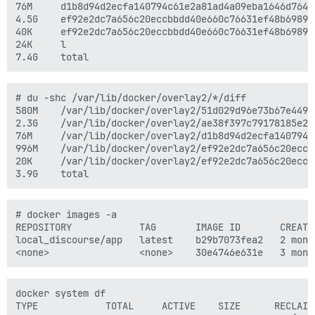
76M     d1b8d94d2ecfa140794c61e2a81ad4a09eba1646d7640
4.5G    ef92e2dc7a656c20eccbbdd40e660c76631ef48b6989f
40K     ef92e2dc7a656c20eccbbdd40e660c76631ef48b6989f
24K     l

# du -shc /var/lib/docker/overlay2/*/diff

580M    /var/lib/docker/overlay2/51d029d96e73b67e449f
2.3G    /var/lib/docker/overlay2/ae38f397c79178185e26
76M     /var/lib/docker/overlay2/d1b8d94d2ecfa140794c
996M    /var/lib/docker/overlay2/ef92e2dc7a656c20eccb
20K     /var/lib/docker/overlay2/ef92e2dc7a656c20eccb
# docker images -a

REPOSITORY            TAG       IMAGE ID       CREATED
local_discourse/app   latest    b29b7073fea2   2 month
docker system df

TYPE            TOTAL     ACTIVE    SIZE      RECLAIMA