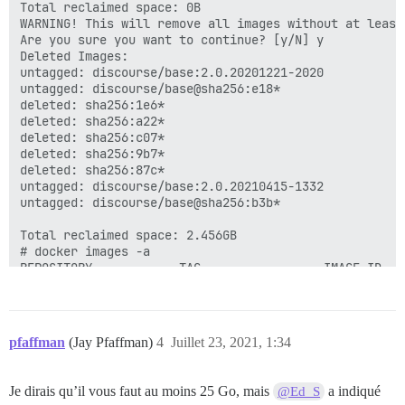
Total reclaimed space: 0B

WARNING! This will remove all images without at least
Are you sure you want to continue? [y/N] y

Deleted Images:

untagged: discourse/base:2.0.20201221-2020

untagged: discourse/base@sha256:e18*

deleted: sha256:1e6*

deleted: sha256:a22*

deleted: sha256:c07*

deleted: sha256:9b7*

deleted: sha256:87c*

untagged: discourse/base:2.0.20210415-1332

untagged: discourse/base@sha256:b3b*

Total reclaimed space: 2.456GB

# docker images -a

REPOSITORY            TAG                 IMAGE ID   
local_discourse/app   latest              8da0107aba0
<none>                <none>              30e4746e631
# docker images 

REPOSITORY            TAG                 IMAGE ID   
pfaffman
(Jay Pfaffman)
4
Juillet 23, 2021, 1:34
local_discourse/app   latest              8da0107aba0
# df -h /

Filesystem      Size  Used Avail Use% Mounted on

Je dirais qu’il vous faut au moins 25 Go, mais
a indiqué
@Ed_S
/dev/vda1        25G   17G  7.8G  68% /
