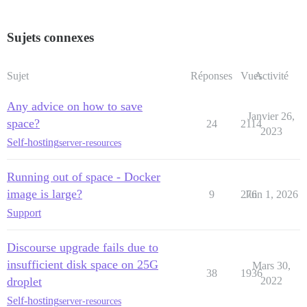
Sujets connexes
Sujet
Réponses
Vues
Activité
Any advice on how to save
Janvier 26,
space?
24
2114
2023
Self-hosting
server-resources
Running out of space - Docker
image is large?
9
276
Juin 1, 2026
Support
Discourse upgrade fails due to
insufficient disk space on 25G
Mars 30,
38
1936
droplet
2022
Self-hosting
server-resources