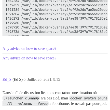
1004284 /var/lib/docker/overlay2/ef92e2dc7a656c20eccb
1032452 /var/lib/docker/overlay2/ef92e2dc7a656c20eccb
1091584 /var/lib/docker/overlay2/ef92e2dc7a656c20eccb
1091604 /var/lib/docker/overlay2/ef92e2dc7a656c20eccb
1426272 /var/lib/docker/overlay2/ae38f397c79178185e26
1579980 /usr/lib

2398720 /var/lib/docker/overlay2/ae38f397c79178185e26
2398736 /var/lib/docker/overlay2/ae38f397c79178185e26
2607528 /usr

4161292 /var/lib/docker/overlay2

4171308 /var/lib/docker

Any advice on how to save space?
4816636 /var/lib

5509688 /var

Any advice on how to save space?
Ed_S
(Ed S)
6
Juillet 26, 2021, 9:15
Dans le fil de discussion lié, nous constatons une situation où
./launcher cleanup
n’a pas aidé, mais
docker system prune 
--all --volumes --force
a fonctionné. Je ne sais pas pourquoi.