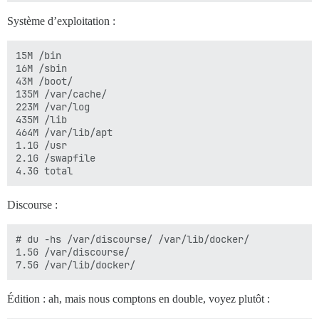
Système d’exploitation :
15M /bin

16M /sbin

43M /boot/

135M /var/cache/

223M /var/log

435M /lib

464M /var/lib/apt

1.1G /usr

2.1G /swapfile

Discourse :
# du -hs /var/discourse/ /var/lib/docker/

1.5G /var/discourse/

Édition : ah, mais nous comptons en double, voyez plutôt :