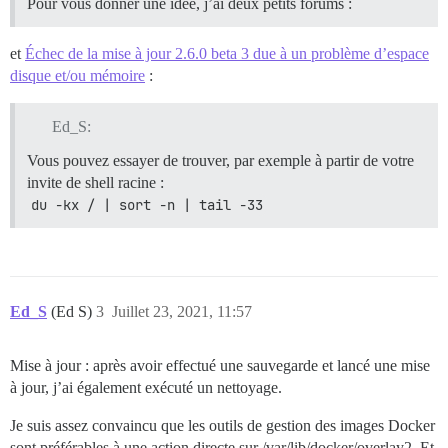
Pour vous donner une idée, j’ai deux petits forums :
et
Échec de la mise à jour 2.6.0 beta 3 due à un problème d’espace
disque et/ou mémoire
:
Ed_S:
Vous pouvez essayer de trouver, par exemple à partir de votre
invite de shell racine :
du -kx / | sort -n | tail -33
Ed_S
(Ed S)
3
Juillet 23, 2021, 11:57
Mise à jour : après avoir effectué une sauvegarde et lancé une mise
à jour, j’ai également exécuté un nettoyage.
Je suis assez convaincu que les outils de gestion des images Docker
sont préférables à une action directe sur /var/lib/docker/overlay2. Et