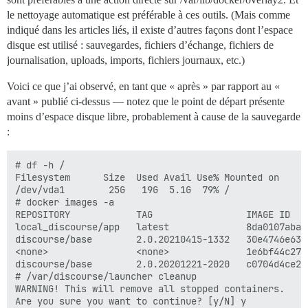
le nettoyage automatique est préférable à ces outils. (Mais comme
indiqué dans les articles liés, il existe d’autres façons dont l’espace
disque est utilisé : sauvegardes, fichiers d’échange, fichiers de
journalisation, uploads, imports, fichiers journaux, etc.)
Voici ce que j’ai observé, en tant que « après » par rapport au «
avant » publié ci-dessus — notez que le point de départ présente
moins d’espace disque libre, probablement à cause de la sauvegarde
:
# df -h /

Filesystem      Size  Used Avail Use% Mounted on

/dev/vda1        25G   19G  5.1G  79% /

# docker images -a

REPOSITORY            TAG                 IMAGE ID   
local_discourse/app   latest              8da0107aba0
discourse/base        2.0.20210415-1332   30e4746e631
<none>                <none>              1e6bf44c276
discourse/base        2.0.20201221-2020   c0704d4ce2b
# /var/discourse/launcher cleanup

WARNING! This will remove all stopped containers.

Are you sure you want to continue? [y/N] y
