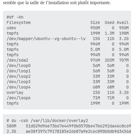
semble que la taille de l’installation soit plutôt importante.
#df -kh

Filesystem                         Size  Used Avail Us
udev                               950M     0  950M   
tmpfs                              199M  1.3M  198M   
/dev/mapper/ubuntu--vg-ubuntu--lv   15G   11G  3.2G  7
tmpfs                              994M     0  994M   
tmpfs                              5.0M     0  5.0M   
tmpfs                              994M     0  994M   
/dev/sda2                          976M  203M  707M  2
/dev/loop0                          56M   56M     0 1
/dev/loop1                          56M   56M     0 1
/dev/loop2                          33M   33M     0 1
/dev/loop3                          33M   33M     0 1
/dev/loop4                          68M   68M     0 1
overlay                             15G   11G  3.2G  
/dev/loop6                          71M   71M     0 1
# du -csh /var/lib/docker/overlay2

580M    51d029d96e73b67e449f0b0570be47b6292da46c8c69b
2.3G    ae38f397c79178185e26b87a9e2c6c890b0db9d3456de