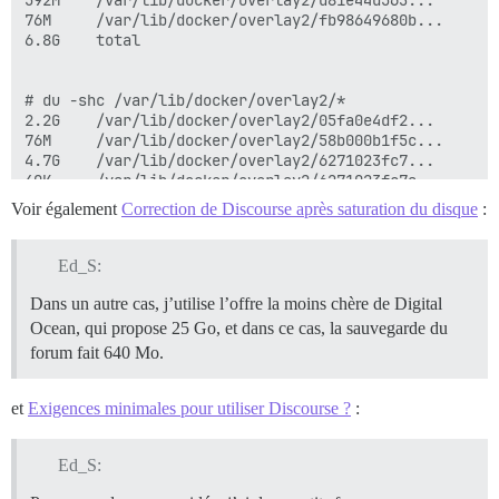
592M	/var/lib/docker/overlay2/d81e44d563...

76M 	/var/lib/docker/overlay2/fb98649680b...

6.8G	total

# du -shc /var/lib/docker/overlay2/*

2.2G	/var/lib/docker/overlay2/05fa0e4df2...

76M 	/var/lib/docker/overlay2/58b000b1f5c...

4.7G	/var/lib/docker/overlay2/6271023fc7...

40K 	/var/lib/docker/overlay2/6271023fc7a...

2.3G	/var/lib/docker/overlay2/91d6adf7ad...

Voir également
Correction de Discourse après saturation du disque
:
481M	/var/lib/docker/overlay2/b6b06a7cee...

592M	/var/lib/docker/overlay2/d81e44d563...

76M 	/var/lib/docker/overlay2/fb98649680b...

Ed_S:
36K 	/var/lib/docker/overlay2/l

11G	total

Dans un autre cas, j’utilise l’offre la moins chère de Digital
Ocean, qui propose 25 Go, et dans ce cas, la sauvegarde du
forum fait 640 Mo.
# docker system df

TYPE                TOTAL               ACTIVE       
Images              4                   1            
et
Exigences minimales pour utiliser Discourse ?
:
Containers          1                   1            
Local Volumes       0                   0            
Ed_S: