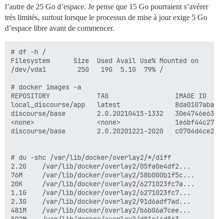
l’autre de 25 Go d’espace. Je pense que 15 Go pourraient s’avérer
très limités, surtout lorsque le processus de mise à jour exige 5 Go
d’espace libre avant de commencer.
# df -h /

Filesystem      Size  Used Avail Use% Mounted on

/dev/vda1        25G   19G  5.1G  79% /

# docker images -a

REPOSITORY            TAG                 IMAGE ID   
local_discourse/app   latest              8da0107aba0
discourse/base        2.0.20210415-1332   30e4746e631
<none>                <none>              1e6bf44c276
discourse/base        2.0.20201221-2020   c0704d4ce2b
# du -shc /var/lib/docker/overlay2/*/diff

2.2G	/var/lib/docker/overlay2/05fa0e4df2...

76M 	/var/lib/docker/overlay2/58b000b1f5c...

20K 	/var/lib/docker/overlay2/6271023fc7a...

1.1G	/var/lib/docker/overlay2/6271023fc7...

2.3G	/var/lib/docker/overlay2/91d6adf7ad...

481M	/var/lib/docker/overlay2/b6b06a7cee...
