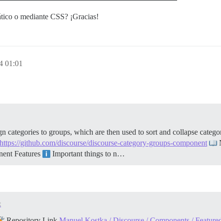
ático o mediante CSS? ¡Gracias!
4 01:01
ategories to groups, which are then used to sort and collapse categor
https://github.com/discourse/discourse-category-groups-component
N
onent
Features
Important things to n…
t
Repository Link
Manuel Kostka / Discourse / Components / Featured