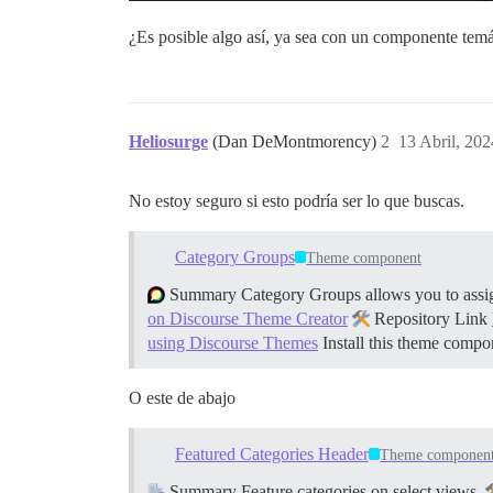
¿Es posible algo así, ya sea con un componente tem
Heliosurge
(Dan DeMontmorency)
2
13 Abril, 202
No estoy seguro si esto podría ser lo que buscas.
Category Groups
Theme component
Summary Category Groups allows you to assign c
on Discourse Theme Creator
Repository Link
using Discourse Themes
Install this theme comp
O este de abajo
Featured Categories Header
Theme componen
Summary Feature categories on select views.