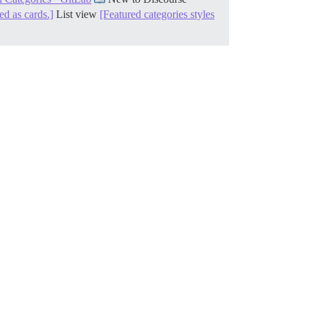
ed as cards.]
List view
[Featured categories styles