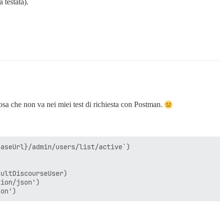
 testata).
sa che non va nei miei test di richiesta con Postman.
aseUrl}/admin/users/list/active`)

ultDiscourseUser)

ion/json')
