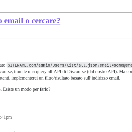
o email o cercare?
vato
SITENAME.com/admin/users/list/all.json?email=some@em
course, tramite una query all’API di Discourse (dal nostro API). Ma com
tenti, implementerei un filtro/risultato basato sull’indirizzo email.
e. Esiste un modo per farlo?
4:41pm