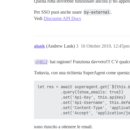
Quella rotta dovrebbe funzionare ancora (l’ho appena
Per SSO puoi anche usare
by-external
.
Vedi
Discourse API Docs
alank
(Andrew Lank)
3
16 Ottobre 2019, 12:45pm
hai ragione! Funziona davvero!!! C’è qualco
@RGJ
Tuttavia, con una richiesta SuperAgent come questa:
let res = await superagent.get(`${this.b
          .query({show_emails: true})

          .set('Api-Key', this.apiKey)

          .set('Api-Username', this.defa
          .set('Content-Type', 'applicat
sono riuscito a ottenere le email.