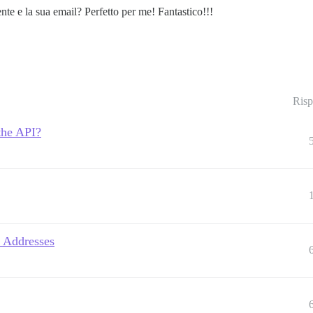
te e la sua email? Perfetto per me! Fantastico!!!
Risp
 the API?
 Addresses