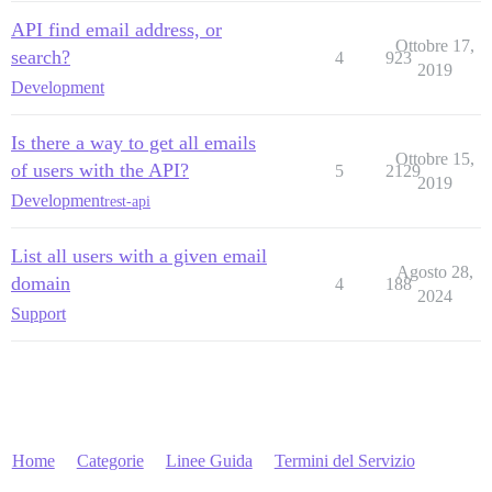
API find email address, or
Ottobre 17,
search?
4
923
2019
Development
Is there a way to get all emails
Ottobre 15,
of users with the API?
5
2129
2019
Development
rest-api
List all users with a given email
Agosto 28,
domain
4
188
2024
Support
Home
Categorie
Linee Guida
Termini del Servizio