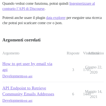
Quando vedrai come funziona, potrai quindi
Ingegnerizzare al
contrario l’API di Discourse
.
Potresti anche usare il plugin
data explorer
per eseguire una ricerca
che potrai poi scaricare come csv o json.
Argomenti correlati
Argomento
Risposte
Visualizzazioni
Attività
How to get user by email via
Giugno 22,
api
3
1705
2020
Development
rest-api
API Endpoint to Retrieve
Maggio 14,
Community Emails Addresses
6
1449
2021
Development
rest-api