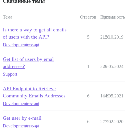
Связанные темы
Тема
Ответов
Просм.
Активность
Is there a way to get all emails
of users with the API?
5
2128
15.10.2019
Development
rest-api
Get list of users by emal
addresses?
1
275
30.05.2024
Support
API Endpoint to Retrieve
Community Emails Addresses
6
1449
14.05.2021
Development
rest-api
Get user by e-mail
6
2275
17.02.2020
Development
rest-api