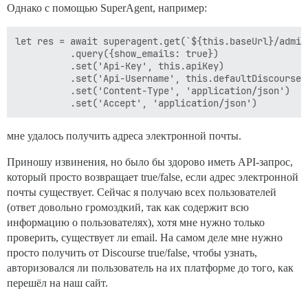
Однако с помощью SuperAgent, например:
let res = await superagent.get(`${this.baseUrl}/admin
          .query({show_emails: true})

          .set('Api-Key', this.apiKey)

          .set('Api-Username', this.defaultDiscourseUs
          .set('Content-Type', 'application/json')

мне удалось получить адреса электронной почты.
Приношу извинения, но было бы здорово иметь API-запрос,
который просто возвращает true/false, если адрес электронной
почты существует. Сейчас я получаю всех пользователей
(ответ довольно громоздкий, так как содержит всю
информацию о пользователях), хотя мне нужно только
проверить, существует ли email. На самом деле мне нужно
просто получить от Discourse true/false, чтобы узнать,
авторизовался ли пользователь на их платформе до того, как
перешёл на наш сайт.