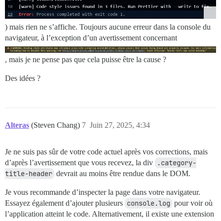
            <h1>{{this.args.category.name}}</h1>

          </div>

          <div class="category-title-description">

) mais rien ne s’affiche. Toujours aucune erreur dans la console du
            {{#if this.catDesc}}

navigateur, à l’exception d’un avertissement concernant
              <div class="cooked">

                {{this.args.category.description}}

              </div>

, mais je ne pense pas que cela puisse être la cause ?
            {{/if}}

          </div>

Des idées ?
        </div>

        <div class="category-about-url">

          <a href="{{this.args.category.topic_url}}">
        </div>

      </div>

Alteras
(Steven Chang)
7
Juin 27, 2025, 4:34
    {{/if}}

  </template>

Je ne suis pas sûr de votre code actuel après vos corrections, mais
d’après l’avertissement que vous recevez, la div
.category-
title-header
devrait au moins être rendue dans le DOM.
Je vous recommande d’inspecter la page dans votre navigateur.
Essayez également d’ajouter plusieurs
console.log
pour voir où
l’application atteint le code. Alternativement, il existe une extension