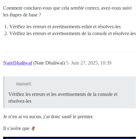
    const path = window.location.pathname;

Comment concluez-vous que cela
semble
correct, avez-vous suivi
    return (/^\\/c\\//.test(path)

      && !isException

les étapes de base ?
      && !noDesc

      && !subCat

Vérifiez les erreurs et avertissements eslint et résolvez-les
      && !hideMobile

Vérifiez les erreurs et avertissements de la console et résolvez-les
    );

  }

  get getHeaderStyle() {

    let headerStyle = "";

NateDhaliwal
(Nate Dhaliwal)
5
Juin 27, 2025, 10:39
    if (settings.header_style == "box") {

      headerStyle += "border-left: 6px solid #" + thi
    }

    if (settings.header_style == "banner") {

manuel:
      headerStyle += "background-color: #" + this.arg
    }

Vérifiez les erreurs et les avertissements de la console et
    if (this.args.category.uploaded_background) {

résolvez-les
      if (settings.header_background_image != "outside
        headerStyle += "background-image: url(" + thi
      }

Je n’en ai vu aucun, j’ai donc sauté le premier.
    }

    return headerStyle;

Il s’avère que
  }
