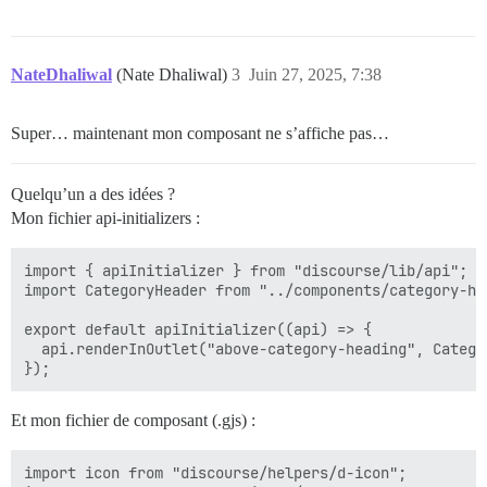
NateDhaliwal
(Nate Dhaliwal)
3
Juin 27, 2025, 7:38
Super… maintenant mon composant ne s’affiche pas…
Quelqu’un a des idées ?
Mon fichier api-initializers :
import { apiInitializer } from "discourse/lib/api";

import CategoryHeader from "../components/category-hea
export default apiInitializer((api) => {

  api.renderInOutlet("above-category-heading", Categor
Et mon fichier de composant (.gjs) :
import icon from "discourse/helpers/d-icon";
