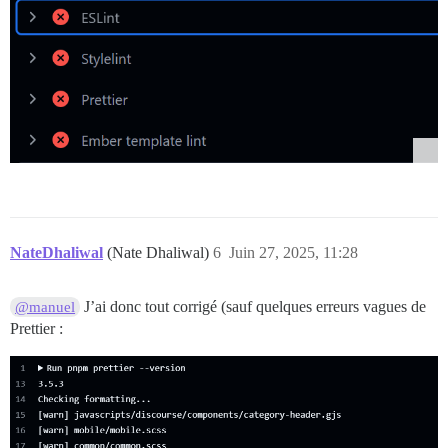
  get aboutTopicUrl() {

    if (settings.show_read_more_link && this.args.cate
      return settings.read_more_link_text;

    }

  }

  <template>

    {{#if this.showHeader}}

      <div class="category-title-header category-bann
        <div class="category-title-contents">

          <div class="category-logo aspect-image">

            <img src="{{this.logoImg}}">

          </div>

          <div class="category-title-name">

NateDhaliwal
(Nate Dhaliwal)
6
Juin 27, 2025, 11:28
            {{#if this.ifParentProtected}}

              {{icon this.lockIcon}}

            {{/if}}

J’ai donc tout corrigé (sauf quelques erreurs vagues de
@manuel
            {{#if this.ifParentCategory}}

Prettier :
              <a class="parent-box-link" href="{{this
                <h1>{{this.args.category.parentCategor
              </a>

            {{/if}}

            {{#if this.ifProtected}}

              {{icon this.lockIcon}}

            {{/if}}
