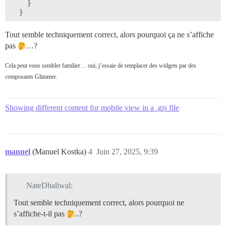
    }

  }

  get ifParentProtected() {

Tout semble techniquement correct, alors pourquoi ça ne s’affiche
    if (this.args.category.parentCategory && this.arg
pas
…?
      return true;

    }

Cela peut vous sembler familier… oui, j’essaie de remplacer des widgets par des
  }

composants Glimmer.
  get ifProtected() {

    if (this.args.category.read_restricted) {

        return true;

Showing different content for mobile view in a .gjs file
    }

  }

  get lockIcon() {

    return settings.category_lock_icon || 'lock';

manuel
(Manuel Kostka)
4
Juin 27, 2025, 9:39
  }

  get showHeader() {

    console.log(this.args.category);

NateDhaliwal:
    const isException = this.args.category && setting
Tout semble techniquement correct, alors pourquoi ne
    const hideMobile = !settings.show_mobile && this.s
    const subCat = !settings.show_subcategory_header 
s’affiche-t-il pas
..?
    const noDesc = !settings.hide_if_no_category_desc