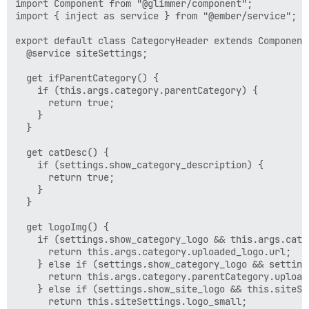
import Component from "@glimmer/component";

import { inject as service } from "@ember/service";

export default class CategoryHeader extends Component 
  @service siteSettings;

  get ifParentCategory() {

    if (this.args.category.parentCategory) {

      return true;

    }

  }

  get catDesc() {

    if (settings.show_category_description) {

      return true;

    }

  }

  get logoImg() {

    if (settings.show_category_logo && this.args.cate
      return this.args.category.uploaded_logo.url;

    } else if (settings.show_category_logo && setting
      return this.args.category.parentCategory.uploade
    } else if (settings.show_site_logo && this.siteSe
      return this.siteSettings.logo_small;
