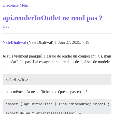
Discourse Meta
api.renderInOutlet ne rend pas ?
Dev
NateDhaliwal
(Nate Dhaliwal)
1
Juin 27, 2025, 7:19
Je suis vraiment paniqué. J’essaie de rendre un composant .gjs, mais
il ne s’affiche pas. J’ai essayé de rendre dans des balises de modèle
`
, mais même cela ne s’affiche pas. Que se passe-t-il ?
import { apiInitializer } from "discourse/lib/api";

export default apiInitializer((api) =
