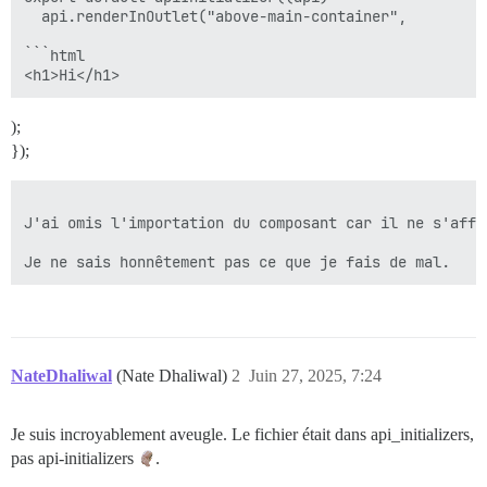
  api.renderInOutlet("above-main-container", 

```html

);
});
J'ai omis l'importation du composant car il ne s'affi
Je ne sais honnêtement pas ce que je fais de mal.
NateDhaliwal
(Nate Dhaliwal)
2
Juin 27, 2025, 7:24
Je suis incroyablement aveugle. Le fichier était dans api_initializers,
pas api-initializers
.