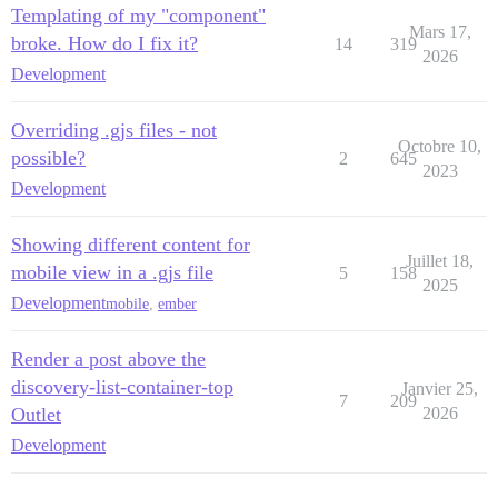
Templating of my "component"
Mars 17,
broke. How do I fix it?
14
319
2026
Development
Overriding .gjs files - not
Octobre 10,
possible?
2
645
2023
Development
Showing different content for
Juillet 18,
mobile view in a .gjs file
5
158
2025
Development
mobile
,
ember
Render a post above the
discovery-list-container-top
Janvier 25,
7
209
Outlet
2026
Development