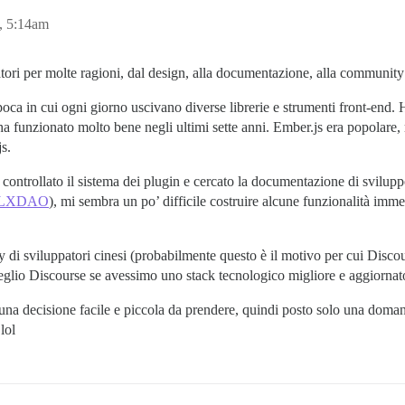
, 5:14am
atori per molte ragioni, dal design, alla documentazione, alla community
ca in cui ogni giorno uscivano diverse librerie e strumenti front-end.
ha funzionato molto bene negli ultimi sette anni. Ember.js era popolare,
js.
ontrollato il sistema dei plugin e cercato la documentazione di sviluppo
 - LXDAO
), mi sembra un po’ difficile costruire alcune funzionalità im
 di sviluppatori cinesi (probabilmente questo è il motivo per cui Disc
glio Discourse se avessimo uno stack tecnologico migliore e aggiornat
una decisione facile e piccola da prendere, quindi posto solo una doma
lol