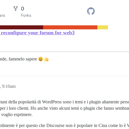
: reconfigure your forum for web3
mande, fammelo sapere
, 9:10am
ni della popolarità di WordPress sono i temi e i plugin altamente person
per i loro clienti. Ho anche visto alcuni temi o plugin che fanno semb
e voglio esprimere.
lmente è per questo che Discourse non è popolare in Cina come lo è W