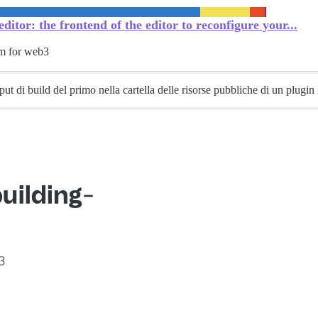
itor: the frontend of the editor to reconfigure your...
um for web3
ut di build del primo nella cartella delle risorse pubbliche di un plugin