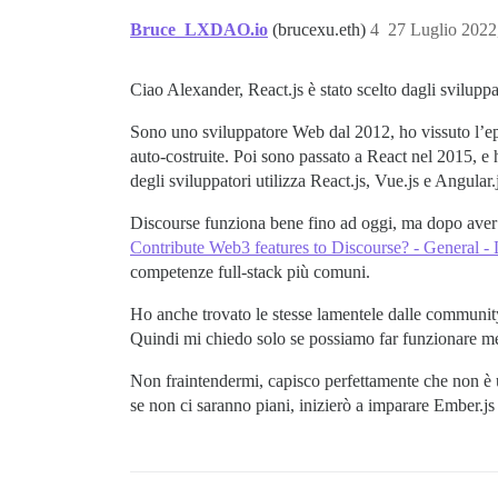
Bruce_LXDAO.io
(brucexu.eth)
4
27 Luglio 2022
Ciao Alexander, React.js è stato scelto dagli svilupp
Sono uno sviluppatore Web dal 2012, ho vissuto l’epo
auto-costruite. Poi sono passato a React nel 2015, e 
degli sviluppatori utilizza React.js, Vue.js e Angular.
Discourse funziona bene fino ad oggi, ma dopo aver c
Contribute Web3 features to Discourse? - General
competenze full-stack più comuni.
Ho anche trovato le stesse lamentele dalle community
Quindi mi chiedo solo se possiamo far funzionare me
Non fraintendermi, capisco perfettamente che non è 
se non ci saranno piani, inizierò a imparare Ember.js 