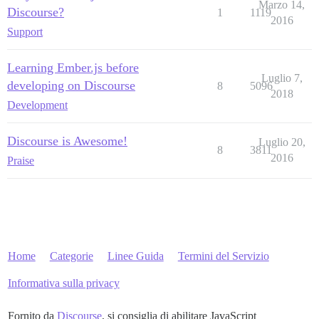
Marzo 14,
Discourse?
1
1119
2016
Support
Learning Ember.js before
Luglio 7,
developing on Discourse
8
5096
2018
Development
Discourse is Awesome!
Luglio 20,
8
3811
2016
Praise
Home
Categorie
Linee Guida
Termini del Servizio
Informativa sulla privacy
Fornito da
Discourse
, si consiglia di abilitare JavaScript