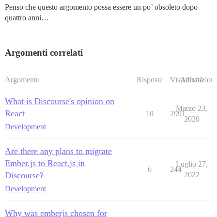
Penso che questo argomento possa essere un po’ obsoleto dopo
quattro anni…
Argomenti correlati
Argomento
Risposte
Visualizzazioni
Attività
What is Discourse's opinion on
Marzo 23,
React
10
2991
2020
Development
Are there any plans to migrate
Ember.js to React.js in
Luglio 27,
6
244
Discourse?
2022
Development
Why was emberjs chosen for