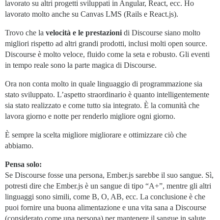
lavorato su altri progetti sviluppati in Angular, React, ecc. Ho
lavorato molto anche su Canvas LMS (Rails e React.js).
Trovo che la
velocità e le prestazioni
di Discourse siano molto
migliori rispetto ad altri grandi prodotti, inclusi molti open source.
Discourse è molto veloce, fluido come la seta e robusto. Gli eventi
in tempo reale sono la parte magica di Discourse.
Ora non conta molto in quale linguaggio di programmazione sia
stato sviluppato. L’aspetto straordinario è quanto intelligentemente
sia stato realizzato e come tutto sia integrato. È la comunità che
lavora giorno e notte per renderlo migliore ogni giorno.
È sempre la scelta migliore migliorare e ottimizzare ciò che
abbiamo.
Pensa solo:
Se Discourse fosse una persona, Ember.js sarebbe il suo sangue. Sì,
potresti dire che Ember.js è un sangue di tipo “A+”, mentre gli altri
linguaggi sono simili, come B, O, AB, ecc. La conclusione è che
puoi fornire una buona alimentazione e una vita sana a Discourse
(considerato come una persona) per mantenere il sangue in salute