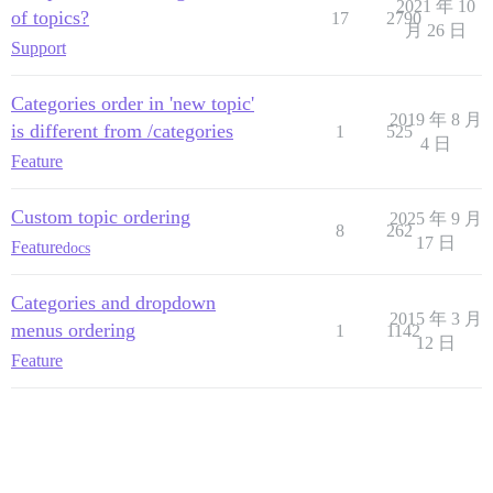
2021 年 10
of topics?
17
2790
月 26 日
Support
Categories order in 'new topic'
2019 年 8 月
is different from /categories
1
525
4 日
Feature
Custom topic ordering
2025 年 9 月
8
262
17 日
Feature
docs
Categories and dropdown
2015 年 3 月
menus ordering
1
1142
12 日
Feature