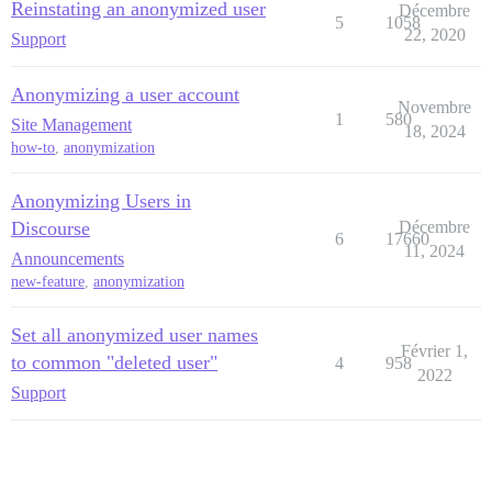
Reinstating an anonymized user
Décembre
5
1058
22, 2020
Support
Anonymizing a user account
Novembre
1
580
Site Management
18, 2024
how-to
,
anonymization
Anonymizing Users in
Discourse
Décembre
6
17660
11, 2024
Announcements
new-feature
,
anonymization
Set all anonymized user names
Février 1,
to common "deleted user"
4
958
2022
Support