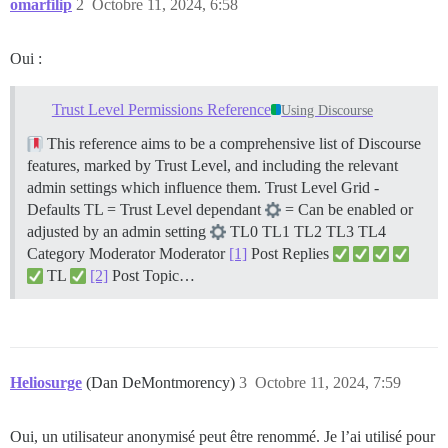
omarfilip
2
Octobre 11, 2024, 6:58
Oui :
Trust Level Permissions Reference
Using Discourse
This reference aims to be a comprehensive list of Discourse
features, marked by Trust Level, and including the relevant
admin settings which influence them.
Trust Level Grid -
Defaults TL = Trust Level dependant
= Can be enabled or
adjusted by an admin setting
TL0 TL1 TL2 TL3 TL4
Category Moderator Moderator
[1]
Post Replies
TL
[2]
Post Topic…
Heliosurge
(Dan DeMontmorency)
3
Octobre 11, 2024, 7:59
Oui, un utilisateur anonymisé peut être renommé. Je l’ai utilisé pour