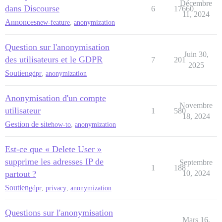
Décembre
dans Discourse
6
17660
11, 2024
Annonces
new-feature
,
anonymization
Question sur l'anonymisation
Juin 30,
des utilisateurs et le GDPR
7
201
2025
Soutien
gdpr
,
anonymization
Anonymisation d'un compte
Novembre
utilisateur
1
580
18, 2024
Gestion de site
how-to
,
anonymization
Est-ce que « Delete User »
supprime les adresses IP de
Septembre
1
188
partout ?
10, 2024
Soutien
gdpr
,
privacy
,
anonymization
Questions sur l'anonymisation
Mars 16,