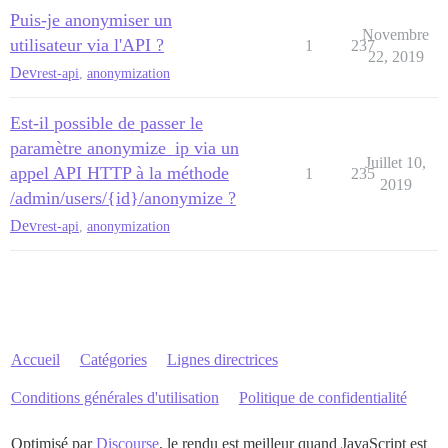
Puis-je anonymiser un
Novembre
utilisateur via l'API ?
1
237
22, 2019
Dev
rest-api
,
anonymization
Est-il possible de passer le
paramètre anonymize_ip via un
Juillet 10,
appel API HTTP à la méthode
1
235
2019
/admin/users/{id}/anonymize ?
Dev
rest-api
,
anonymization
Accueil
Catégories
Lignes directrices
Conditions générales d'utilisation
Politique de confidentialité
Optimisé par
Discourse
, le rendu est meilleur quand JavaScript est