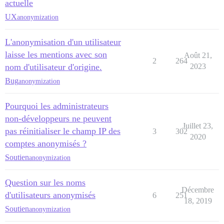
actuelle
UX
anonymization
L'anonymisation d'un utilisateur
laisse les mentions avec son
Août 21,
2
264
nom d'utilisateur d'origine.
2023
Bug
anonymization
Pourquoi les administrateurs
non-développeurs ne peuvent
Juillet 23,
pas réinitialiser le champ IP des
3
302
2020
comptes anonymisés ?
Soutien
anonymization
Question sur les noms
Décembre
d'utilisateurs anonymisés
6
251
18, 2019
Soutien
anonymization