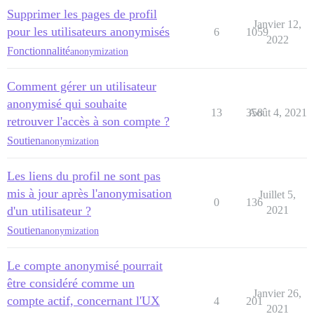
Supprimer les pages de profil
Janvier 12,
pour les utilisateurs anonymisés
6
1059
2022
Fonctionnalité
anonymization
Comment gérer un utilisateur
anonymisé qui souhaite
13
358
Août 4, 2021
retrouver l'accès à son compte ?
Soutien
anonymization
Les liens du profil ne sont pas
mis à jour après l'anonymisation
Juillet 5,
0
136
d'un utilisateur ?
2021
Soutien
anonymization
Le compte anonymisé pourrait
être considéré comme un
Janvier 26,
compte actif, concernant l'UX
4
201
2021