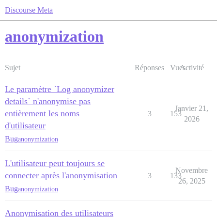
Discourse Meta
anonymization
Sujet
Réponses
Vues
Activité
Le paramètre `Log anonymizer
details` n'anonymise pas
Janvier 21,
entièrement les noms
3
153
2026
d'utilisateur
Bug
anonymization
L'utilisateur peut toujours se
Novembre
connecter après l'anonymisation
3
133
26, 2025
Bug
anonymization
Anonymisation des utilisateurs