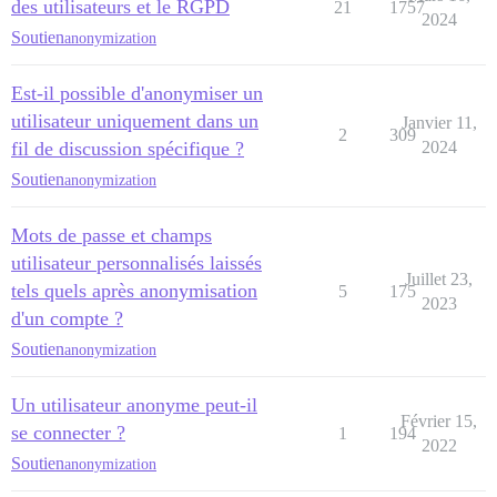
des utilisateurs et le RGPD
21
1757
2024
Soutien
anonymization
Est-il possible d'anonymiser un
utilisateur uniquement dans un
Janvier 11,
2
309
fil de discussion spécifique ?
2024
Soutien
anonymization
Mots de passe et champs
utilisateur personnalisés laissés
Juillet 23,
tels quels après anonymisation
5
175
2023
d'un compte ?
Soutien
anonymization
Un utilisateur anonyme peut-il
Février 15,
se connecter ?
1
194
2022
Soutien
anonymization