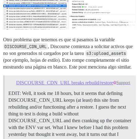
Otro problema que tenemos es que si pasamos la variable
DISCOURSE_CDN_URL
, Discourse comienza a solicitar activos que
no son generados ni cargados por la tarea
s3:upload_assets
(por ejemplo, hojas de estilo). Esto rompe completamente el sitio
mostrando una página en blanco. Este post menciona algo similar.
DISCOURSE_CDN_URL breaks rebuild/restore
Support
EDIT: Well, it took me 18 hours, but it seems that defining
DISCOURSE_CDN_URL keeps (at least) this site from
rebuilding and/or functioning after a restore. I guess the next
thing to test is doing a build without
DISCOURSE_CDN_URL and then cranking up the container
with the ENV var set. What I knew before I had this problem
yesterday but thought it went away, but it turns out that I