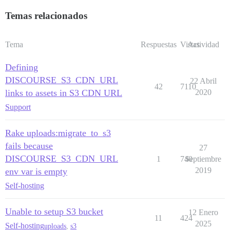
Temas relacionados
Tema
Respuestas
Vistas
Actividad
Defining
DISCOURSE_S3_CDN_URL
22 Abril
42
7110
links to assets in S3 CDN URL
2020
Support
Rake uploads:migrate_to_s3
fails because
27
DISCOURSE_S3_CDN_URL
1
740
Septiembre
2019
env var is empty
Self-hosting
Unable to setup S3 bucket
12 Enero
11
424
2025
Self-hosting
uploads
,
s3