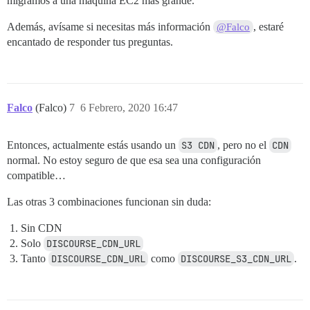
migramos a una máquina EC2 más grande.
Además, avísame si necesitas más información
, estaré
@Falco
encantado de responder tus preguntas.
Falco
(Falco)
7
6 Febrero, 2020 16:47
Entonces, actualmente estás usando un
S3 CDN
, pero no el
CDN
normal. No estoy seguro de que esa sea una configuración
compatible…
Las otras 3 combinaciones funcionan sin duda:
Sin CDN
Solo
DISCOURSE_CDN_URL
Tanto
DISCOURSE_CDN_URL
como
DISCOURSE_S3_CDN_URL
.