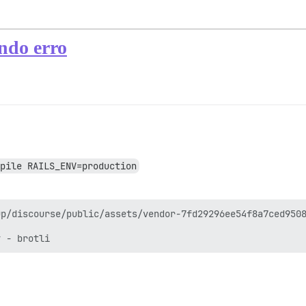
ndo erro
pile RAILS_ENV=production
p/discourse/public/assets/vendor-7fd29296ee54f8a7ced9508