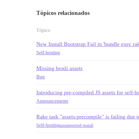
Tópicos relacionados
Tópico
New Install Bootstrap Fail in 'bundle exec ra
Self-hosting
Missing brotli assets
Bug
Introducing pre-compiled JS assets for self-h
Announcements
Rake task "assets:precompile" is failing due 
Self-hosting
unsupported-install