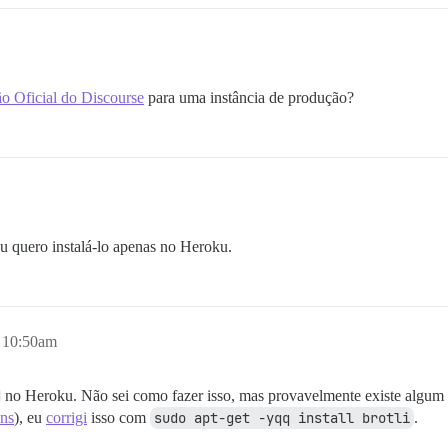
ão Oficial do Discourse
para uma instância de produção?
u quero instalá-lo apenas no Heroku.
, 10:50am
no Heroku. Não sei como fazer isso, mas provavelmente existe algum b
ons
), eu
corrigi
isso com
sudo apt-get -yqq install brotli
.