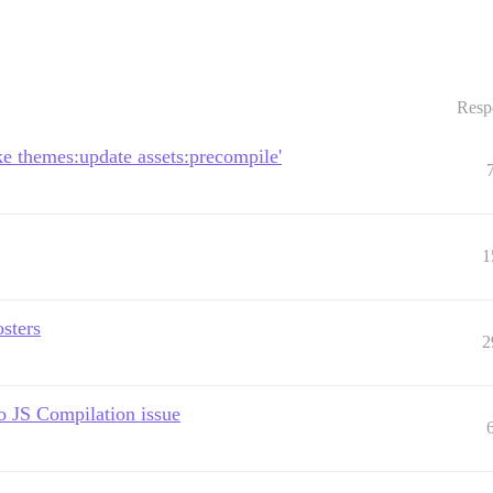
Resp
ke themes:update assets:precompile'
1
osters
2
to JS Compilation issue