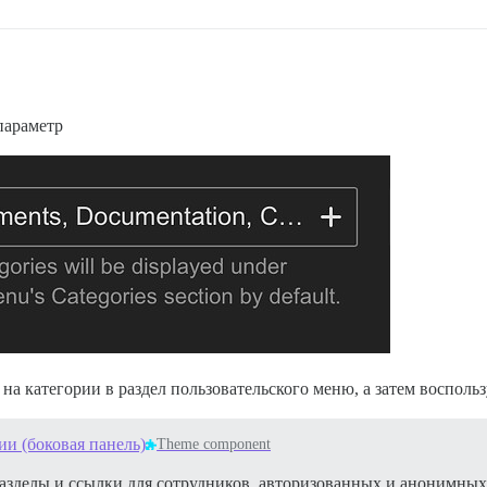
параметр
а категории в раздел пользовательского меню, а затем воспольз
и (боковая панель)
Theme component
азделы и ссылки для сотрудников, авторизованных и анонимны