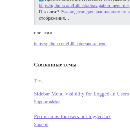
https://github.com/Lillinator/navigation-menu-dis
Discourse?
Руководство для начинающих по и
отображения…
или этим
https://github.com/Lillinator/anon-menu
Связанные темы
Тема
Sidebar Menu Visibility for Logged-In Users
Support
sidebar
Permissions for users not logged in?
Support