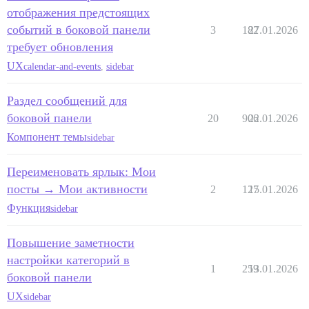
отображения предстоящих
событий в боковой панели
3
182
27.01.2026
требует обновления
UX
calendar-and-events
,
sidebar
Раздел сообщений для
боковой панели
20
906
22.01.2026
Компонент темы
sidebar
Переименовать ярлык: Мои
посты → Мои активности
2
127
15.01.2026
Функция
sidebar
Повышение заметности
настройки категорий в
1
259
13.01.2026
боковой панели
UX
sidebar