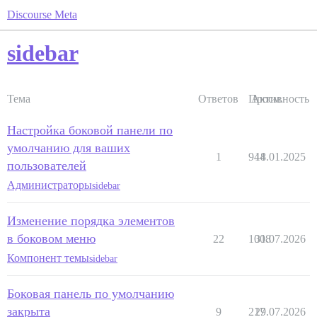
Discourse Meta
sidebar
Тема
Ответов
Просм.
Активность
Настройка боковой панели по
умолчанию для ваших
1
944
18.01.2025
пользователей
Администраторы
sidebar
Изменение порядка элементов
в боковом меню
22
1008
31.07.2026
Компонент темы
sidebar
Боковая панель по умолчанию
закрыта
9
217
29.07.2026