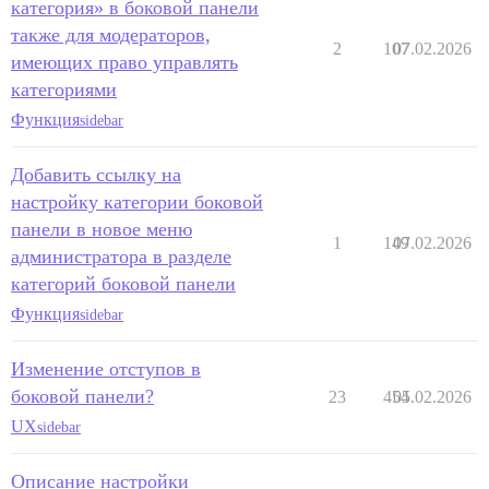
категория» в боковой панели
также для модераторов,
2
107
07.02.2026
имеющих право управлять
категориями
Функция
sidebar
Добавить ссылку на
настройку категории боковой
панели в новое меню
1
149
07.02.2026
администратора в разделе
категорий боковой панели
Функция
sidebar
Изменение отступов в
боковой панели?
23
454
05.02.2026
UX
sidebar
Описание настройки