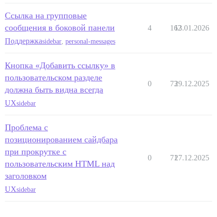
Ссылка на групповые
сообщения в боковой панели
4
162
13.01.2026
Поддержка
sidebar
,
personal-messages
Кнопка «Добавить ссылку» в
пользовательском разделе
0
73
29.12.2025
должна быть видна всегда
UX
sidebar
Проблема с
позиционированием сайдбара
при прокрутке с
0
71
27.12.2025
пользовательским HTML над
заголовком
UX
sidebar