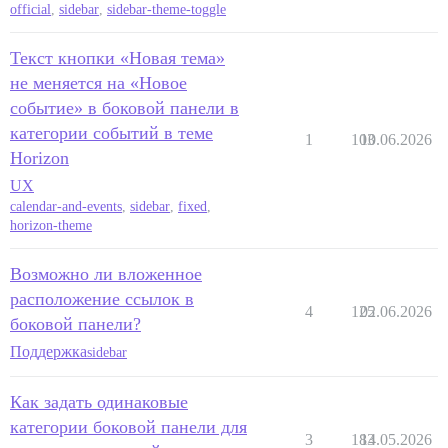
official
,
sidebar
,
sidebar-theme-toggle
Текст кнопки «Новая тема»
не меняется на «Новое
событие» в боковой панели в
категории событий в теме
1
103
10.06.2026
Horizon
UX
calendar-and-events
,
sidebar
,
fixed
,
horizon-theme
Возможно ли вложенное
расположение ссылок в
4
125
02.06.2026
боковой панели?
Поддержка
sidebar
Как задать одинаковые
категории боковой панели для
3
183
14.05.2026