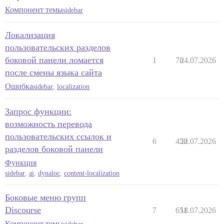
Компонент темы
sidebar
Локализация
пользовательских разделов
боковой панели ломается
1
76
24.07.2026
после смены языка сайта
Ошибка
sidebar
,
localization
Запрос функции:
возможность перевода
пользовательских ссылок и
6
458
22.07.2026
разделов боковой панели
Функция
sidebar
,
ai
,
dynaloc
,
content-localization
Боковые меню групп
Discourse
7
651
18.07.2026
Компонент темы