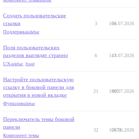
sidebar
Создать пользовательские
ссылки
3
101
16.07.2026
Поддержка
sidebar
Поля пользовательских
разделов выглядят странно
6
141
13.07.2026
UX
sidebar
,
fixed
Настройте пользовательскую
ссылку в боковой панели для
21
1805
10.07.2026
открытия в новой вкладке
Функция
sidebar
Переключатель темы боковой
панели
32
10171
26.06.2026
Компонент темы