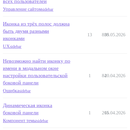
всех пользователей
Управление сайтом
sidebar
Иконка из трёх полос должна
быть двумя разными
13
838
05.05.2026
иконками
UX
sidebar
Невозможно найти иконку по
имени в модальном окне
настройки пользовательской
1
84
20.04.2026
боковой панели
Ошибка
sidebar
Динамическая иконка
боковой панели
1
265
16.04.2026
Компонент темы
sidebar