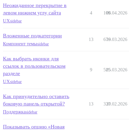
Неожиданное перекрытие в
левом нижнем углу сайта
4
109
06.04.2026
UX
sidebar
Вложенные подкатегории
13
676
19.03.2026
Компонент темы
sidebar
Как выбрать иконки для
ссылок в пользовательском
9
525
05.03.2026
разделе
UX
sidebar
Как принудительно оставить
боковую панель открытой?
13
337
20.02.2026
Поддержка
sidebar
Показывать опцию «Новая