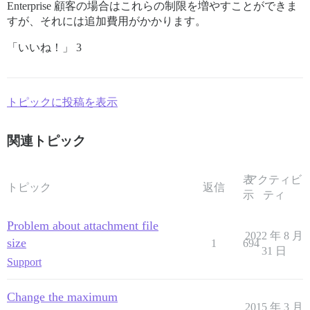
Enterprise 顧客の場合はこれらの制限を増やすことができま
すが、それには追加費用がかかります。
「いいね！」 3
トピックに投稿を表示
関連トピック
表
アクティビ
トピック
返信
示
ティ
Problem about attachment file
2022 年 8 月
size
1
694
31 日
Support
Change the maximum
2015 年 3 月