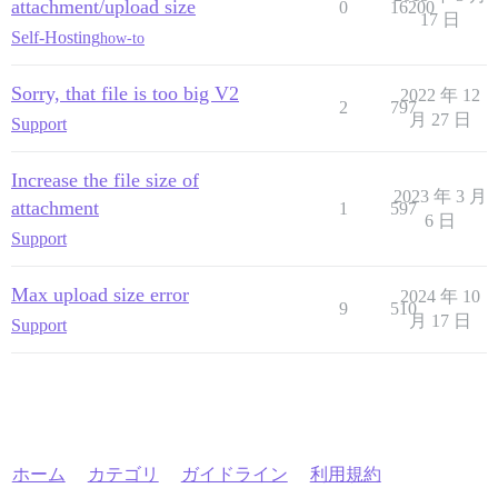
attachment/upload size
0
16200
17 日
Self-Hosting
how-to
Sorry, that file is too big V2
2022 年 12
2
797
月 27 日
Support
Increase the file size of
2023 年 3 月
attachment
1
597
6 日
Support
Max upload size error
2024 年 10
9
510
月 17 日
Support
ホーム
カテゴリ
ガイドライン
利用規約