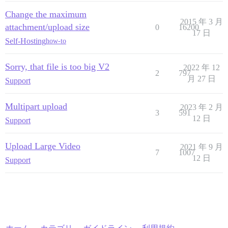
Change the maximum
2015 年 3 月
attachment/upload size
0
16200
17 日
Self-Hosting
how-to
Sorry, that file is too big V2
2022 年 12
2
797
月 27 日
Support
Multipart upload
2023 年 2 月
3
591
12 日
Support
Upload Large Video
2021 年 9 月
7
1007
12 日
Support