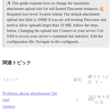
This guide explains how to change the maximum
attachment upload size for self-hosted Discourse instances.
Required user level: System Admin The default attachment
upload size limit is 10MB If you are self-hosting Discourse and
need to allow uploads larger than 10 MB, follow the steps
below.
Changing the upload size Connect to your server: Use
SSH to access your server’s command line interface. Edit the
configuration file: Navigate to the configurati…
関連トピック
表
アクティビ
トピック
返信
示
ティ
Problem about attachment file
2022 年 8 月
size
1
694
31 日
Support