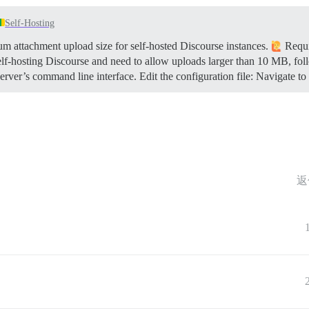
Self-Hosting
 attachment upload size for self-hosted Discourse instances.
Requi
elf-hosting Discourse and need to allow uploads larger than 10 MB, fol
rver’s command line interface. Edit the configuration file: Navigate to
返