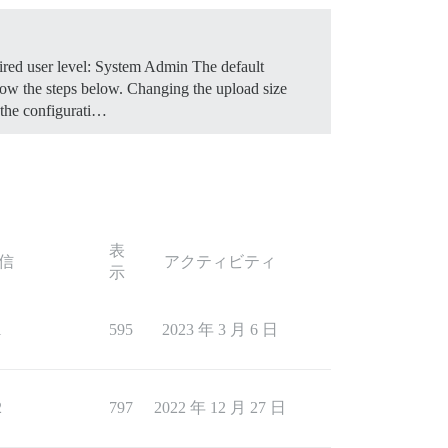
red user level: System Admin The default
low the steps below.
Changing the upload size
 the configurati…
表
信
アクティビティ
示
1
595
2023 年 3 月 6 日
2
797
2022 年 12 月 27 日