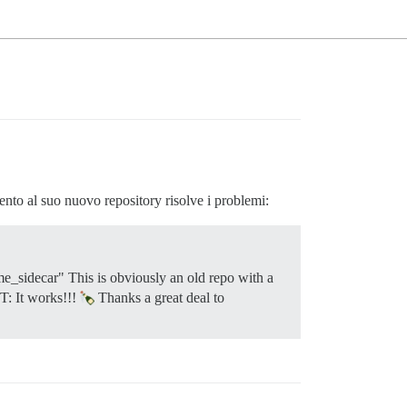
ento al suo nuovo repository risolve i problemi:
eme_sidecar" This is obviously an old repo with a
IT: It works!!!
Thanks a great deal to