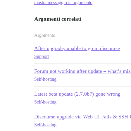
mostra messaggio in argomento
Argomenti correlati
Argomento
After upgrade, unable to go in discourse
Support
Forum not working after update – what’s mis
Self-hosting
Latest beta update (2.7.0b7) gone wrong
Self-hosting
Discourse upgrade via Web UI Fails & SSH 
Self-hosting