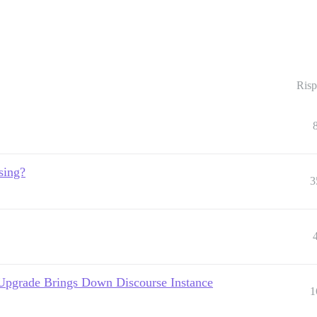
Risp
sing?
3
Upgrade Brings Down Discourse Instance
1