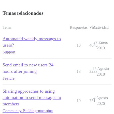
Temas relacionados
Tema
Respuestas
Vistas
Actividad
Automated weekly messages to
27 Enero
users?
13
4643
2019
Support
Send email to new users 24
25 Agosto
hours after joining
13
3233
2018
Feature
Sharing approaches to using
automation to send messages to
4 Agosto
19
751
members
2026
Community Building
automation