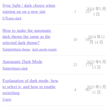
Sync light / dark choice when
2024 年5 月
signing up on a new site
1
227
3 日
UX
auto-dark
How to make the automatic
dark theme the same as the
2024 年12
10
595
selected dark theme?
月 14 日
Support
dark-theme
,
dark-mode-toggle
Automatic Dark Mode
2023 年9 月
22
1735
13 日
Support
auto-dark
Explanation of dark mode, how
to select it, and how to enable
2025 年5 月
4
967
switching
11 日
Users