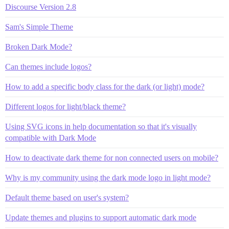
Discourse Version 2.8
Sam's Simple Theme
Broken Dark Mode?
Can themes include logos?
How to add a specific body class for the dark (or light) mode?
Different logos for light/black theme?
Using SVG icons in help documentation so that it's visually
compatible with Dark Mode
How to deactivate dark theme for non connected users on mobile?
Why is my community using the dark mode logo in light mode?
Default theme based on user's system?
Update themes and plugins to support automatic dark mode