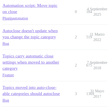
Automation script: Move topic
4 Septiembre
on close
0
184
2025
Plugin
automation
Autoclose doesn't update when
11 Marzo
you change the topic category
2
519
2022
Bug
Topics carry automatic close
settings when moved to another
7 Septiembre
2
675
category
2018
Feature
Topics moved into auto-close-
31 Mayo
able categories should autoclose
3
1369
2017
Bug