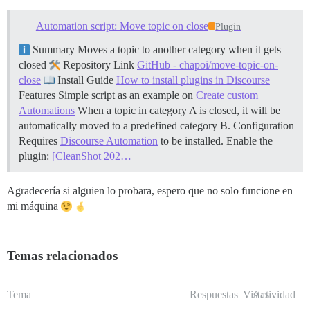
Automation script: Move topic on close
Plugin
Summary Moves a topic to another category when it gets
closed
Repository Link
GitHub - chapoi/move-topic-on-
close
Install Guide
How to install plugins in Discourse
Features Simple script as an example on
Create custom
Automations
When a topic in category A is closed, it will be
automatically moved to a predefined category B.
Configuration
Requires
Discourse Automation
to be installed. Enable the
plugin:
[CleanShot 202…
Agradecería si alguien lo probara, espero que no solo funcione en
mi máquina
Temas relacionados
Tema
Respuestas
Vistas
Actividad