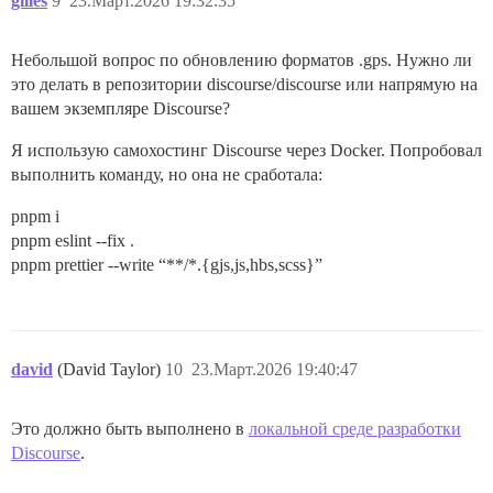
gilles
9
23.Март.2026 19:32:35
Небольшой вопрос по обновлению форматов .gps. Нужно ли
это делать в репозитории discourse/discourse или напрямую на
вашем экземпляре Discourse?
Я использую самохостинг Discourse через Docker. Попробовал
выполнить команду, но она не сработала:
pnpm i
pnpm eslint --fix .
pnpm prettier --write “**/*.{gjs,js,hbs,scss}”
david
(David Taylor)
10
23.Март.2026 19:40:47
Это должно быть выполнено в
локальной среде разработки
Discourse
.