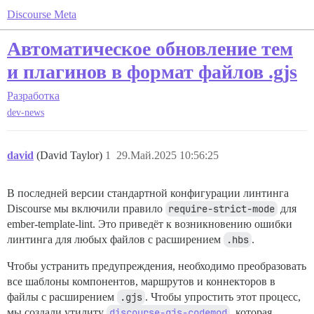
Discourse Meta
Автоматическое обновление тем
и плагинов в формат файлов .gjs
Разработка
dev-news
david
(David Taylor)
1
29.Май.2025 10:56:25
В последней версии стандартной конфигурации линтинга
Discourse мы включили правило
require-strict-mode
для
ember-template-lint. Это приведёт к возникновению ошибки
линтинга для любых файлов с расширением
.hbs
.
Чтобы устранить предупреждения, необходимо преобразовать
все шаблоны компонентов, маршрутов и коннекторов в
файлы с расширением
.gjs
. Чтобы упростить этот процесс,
мы создали утилиту
discourse-gjs-codemod
, которая