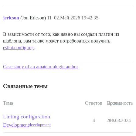
jericson
(Jon Ericson)
11
02.Май.2026 19:42:35
В зависимости от того, как давно вы создали плагин из
шаблона, вам также может потребоваться получить
eslint.config.mjs
.
Case study of an amateur plugin author
Связанные темы
Тема
Ответов
Просм.
Активность
Linting configuration
4
260
11.08.2024
Development
development