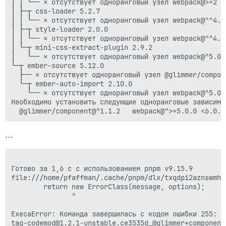
│ │ └── ✕ отсутствует одноранговый узел webpack@>=2

│ ├─┬ css-loader 5.2.7

│ │ └── ✕ отсутствует одноранговый узел webpack@"^4.27
│ ├─┬ style-loader 2.0.0

│ │ └── ✕ отсутствует одноранговый узел webpack@"^4.0.
│ └─┬ mini-css-extract-plugin 2.9.2

│   └── ✕ отсутствует одноранговый узел webpack@^5.0.0
└─┬ ember-source 5.12.0

  ├── ✕ отсутствует одноранговый узел @glimmer/compone
  └─┬ ember-auto-import 2.10.0

    └── ✕ отсутствует одноранговый узел webpack@^5.0.0
Необходимо установить следующие одноранговые зависимос
…
Готово за 1,6 с с использованием pnpm v9.15.9

file:///home/pfaffman/.cache/pnpm/dlx/txqdpi2aznswmhs
        return new ErrorClass(message, options);

               ^

ExecaError: Команда завершилась с кодом ошибки 255: '
tag-codemod@1.2.1-unstable.ce3535d_@glimmer+component