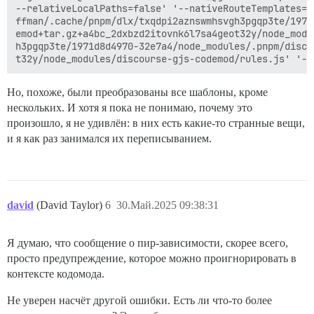
--relativeLocalPaths=false' '--nativeRouteTemplates=f
ffman/.cache/pnpm/dlx/txqdpi2aznswmhsvgh3pgqp3te/1971
emod+tar.gz+a4bc_2dxbzd2itovnk6l7sa4geot32y/node_modu
h3pgqp3te/1971d8d4970-32e7a4/node_modules/.pnpm/disco
Но, похоже, были преобразованы все шаблоны, кроме
нескольких. И хотя я пока не понимаю, почему это
произошло, я не удивлён: в них есть какие-то странные вещи,
и я как раз занимался их переписыванием.
david
(David Taylor)
6
30.Май.2025 09:38:31
Я думаю, что сообщение о пир-зависимости, скорее всего,
просто предупреждение, которое можно проигнорировать в
контексте кодомода.
Не уверен насчёт другой ошибки. Есть ли что-то более