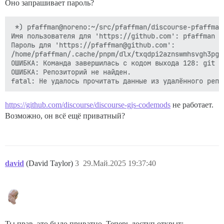
Оно запрашивает пароль?
 *) pfaffman@noreno:~/src/pfaffman/discourse-pfaffman
Имя пользователя для 'https://github.com': pfaffman

Пароль для 'https://pfaffman@github.com':

/home/pfaffman/.cache/pnpm/dlx/txqdpi2aznswmhsvgh3pgq
ОШИБКА: Команда завершилась с кодом выхода 128: git l
ОШИБКА: Репозиторий не найден.

https://github.com/discourse/discourse-gjs-codemods
не работает.
Возможно, он всё ещё приватный?
david
(David Taylor)
3
29.Май.2025 19:37:40
Ты прав, это было приватно. Теперь доступ открыт: