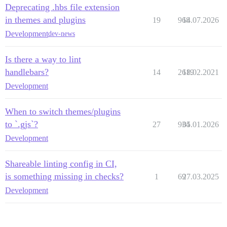
Deprecating .hbs file extension
in themes and plugins
19
968
14.07.2026
Development
dev-news
Is there a way to lint
handlebars?
14
2619
18.02.2021
Development
When to switch themes/plugins
to `.gjs`?
27
934
05.01.2026
Development
Shareable linting config in CI,
is something missing in checks?
1
69
27.03.2025
Development