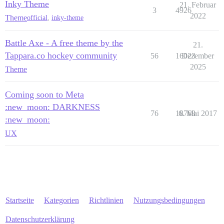
Inky Theme
21. Februar
3
4926
2022
Theme
official
,
inky-theme
Battle Axe - A free theme by the
21.
Tappara.co hockey community
56
16023
Dezember
2025
Theme
Coming soon to Meta
:new_moon: DARKNESS
76
18768
6. Mai 2017
:new_moon:
UX
Startseite
Kategorien
Richtlinien
Nutzungsbedingungen
Datenschutzerklärung