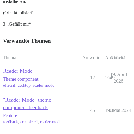
installieren
.
(OP aktualisiert)
3 „Gefällt mir“
Verwandte Themen
Thema
Antworten
Aufrufe
Aktivität
Reader Mode
19. April
12
1649
Theme component
2026
official
,
desktop
,
reader-mode
"Reader Mode" theme
component feedback
45
1968
14. Mai 2024
Feature
feedback
,
completed
,
reader-mode