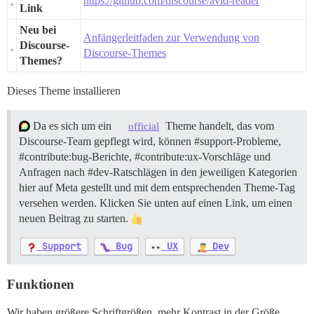
https://github.com/discourse/avid-reader
Link
Neu bei
Anfängerleitfaden zur Verwendung von
Discourse-
Discourse-Themes
Themes?
Dieses Theme installieren
Da es sich um ein
Theme handelt, das vom
official
Discourse-Team gepflegt wird, können
#support-Probleme
,
#contribute:bug-Berichte
,
#contribute:ux-Vorschläge
und
Anfragen nach
#dev-Ratschlägen
in den jeweiligen Kategorien
hier auf Meta gestellt und mit dem entsprechenden Theme-Tag
versehen werden. Klicken Sie unten auf einen Link, um einen
neuen Beitrag zu starten.
Support
Bug
UX
Dev
Funktionen
Wir haben größere Schriftgrößen, mehr Kontrast in der Größe