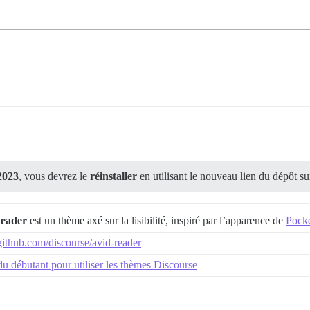
 2023
, vous devrez le
réinstaller
en utilisant le nouveau lien du dépôt s
eader
est un thème axé sur la lisibilité, inspiré par l’apparence de
Pock
/github.com/discourse/avid-reader
u débutant pour utiliser les thèmes Discourse