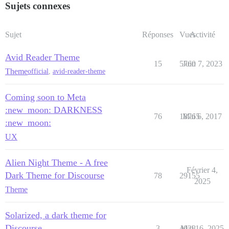
Sujets connexes
Sujet
Réponses
Vues
Activité
Avid Reader Theme
15
5760
Juin 7, 2023
Theme
official
,
avid-reader-theme
Coming soon to Meta
:new_moon: DARKNESS
76
18765
Mai 6, 2017
:new_moon:
UX
Alien Night Theme - A free
Février 4,
Dark Theme for Discourse
78
29155
2025
Theme
Solarized, a dark theme for
Discourse
3
4028
Mai 16, 2025