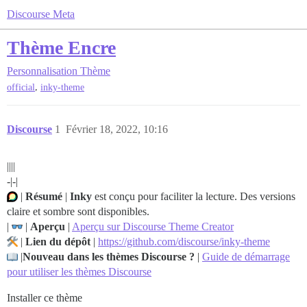
Discourse Meta
Thème Encre
Personnalisation
Thème
,
official
inky-theme
Discourse
1
Février 18, 2022, 10:16
||||
-|-|
|
Résumé
|
Inky
est conçu pour faciliter la lecture. Des versions
claire et sombre sont disponibles.
|
|
Aperçu
|
Aperçu sur Discourse Theme Creator
|
Lien du dépôt
|
https://github.com/discourse/inky-theme
|
Nouveau dans les thèmes Discourse ?
|
Guide de démarrage
pour utiliser les thèmes Discourse
Installer ce thème